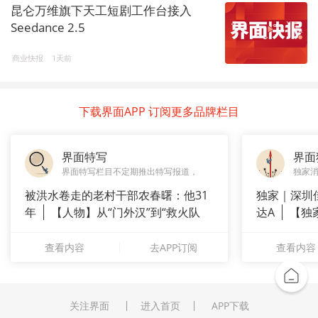
昆仑万维旗下天工短剧工作台接入
Seedance 2.5
商业快报
1天前
下载界面APP 订阅更多品牌栏目
界面特写
界面
界面特写栏目不定期推出特写报道，
独家
被洪水卷走的老村干部农春曙：他31
独家｜深圳
年
【人物】从“门外汉”到“救火队
达A
【独
长”：
站供应商
查看内容
去APP订阅
查看内容
关注界面
进入首页
APP下载