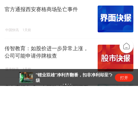
官方通报西安赛格商场坠亡事件
中国快讯
1天前
传智教育：如股价进一步异常上涨，
公司可能申请停牌核查
股市快讯
1天前
“锂业双雄”净利齐翻番，扣非净利却呈“冷暖”两
打开
级
市占率超七成，中国动力电池军团再
创新高 | 动力电池排名⑥
锂电圈
1天前
传智教育8连板：扭亏叠加AI叙事，资
金疯炒股价踩严重异动红线