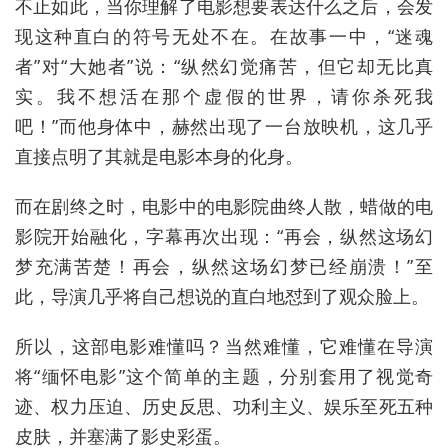
不止如此，当你理解了电影想要表达什么之后，会发
现这种直白的符号无处不在。在故事一中，“迷魂
者”对“大她者”说：“纵然幻觉痛苦，但它却无比真
实。我不想活在那个虚假的世界，请你杀死我
吧！”而他身体中，赫然出现了一台放映机，这几乎
直接点明了其就是电影本身的化身。
而在剧终之时，电影中的电影院曲终人散，蜡做的电
影院开始融化，字幕再次出现：“再会，纵然这场幻
梦充满苦楚！再会，纵然这场幻梦已经崩溃！”至
此，导演几乎将自己想说的直白地怼到了观众脸上。
所以，这部电影难懂吗？当然难懂，它难懂在导演
将“缅怀电影”这个简单的主题，分别套用了视觉奇
迹、权力压迫、历史反思、功利主义、娱乐至死五种
皮肤，并塞满了影史彩蛋。