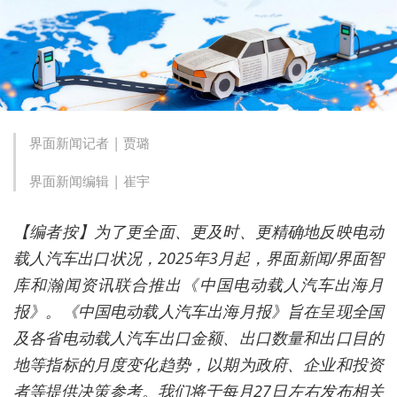
界面新闻记者 |
贾璐
界面新闻编辑 |
崔宇
【编者按】为了更全面、更及时、更精确地反映电动
载人汽车出口状况，2025年3月起，界面新闻/界面智
库和瀚闻资讯联合推出《中国电动载人汽车出海月
报》。《中国电动载人汽车出海月报》旨在呈现全国
及各省电动载人汽车出口金额、出口数量和出口目的
地等指标的月度变化趋势，以期为政府、企业和投资
者等提供决策参考。我们将于每月27日左右发布相关