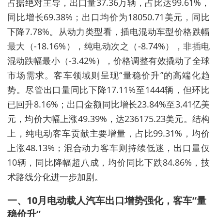
占据绝对主导，出口量37.36万辆，占比达99.61%，
同比增长69.38%；出口均价为18050.71美元，同比
下降7.78%。从动力类型看，插电混动车型价格跌幅
最大（-18.16%），纯电动次之（-8.74%），非插电
混动跌幅最小（-3.42%），价格调整有效撬动了全球
市场需求。客车领域则呈现“量稳价升”的高端化趋
势。尽管出口量同比下降17.11%至1444辆，但环比
已回升8.16%；出口金额同比增长23.84%至3.41亿美
元，均价大幅上涨49.39%，达236175.23美元。结构
上，纯电动客车贡献主要增量，占比99.31%，均价
上涨48.13%；混合动力客车则持续低迷，出口量仅
10辆，同比降幅超八成，均价同比下跌84.86%，技
术路线分化进一步加剧。
一、10月电动载人汽车出口增势强化，客车“量
稳价升”