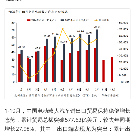
1-10月，中国电动载人汽车进出口贸易保持稳健增长
态势，累计贸易总额突破577.63亿美元，较去年同期
增长27.98%。其中，出口端表现尤为突出：累计出