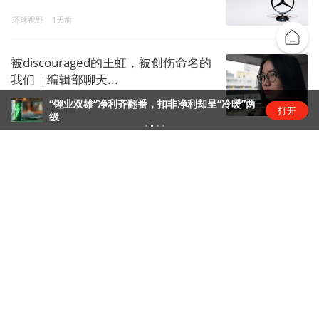
环球视野
1天前
被discouraged的王虹，被创伤命名的
我们｜编辑部聊天...
“锂业双雄”净利齐翻番，扣非净利却呈“冷暖”两
打开
思想界
23小时前
级
台风“白海豚”已在浙江台州玉环登陆
中国快讯
16小时前
下载界面APP 订阅更多品牌栏目
界面特写
界面
界面特写栏目不定期推出特写报道，
专注