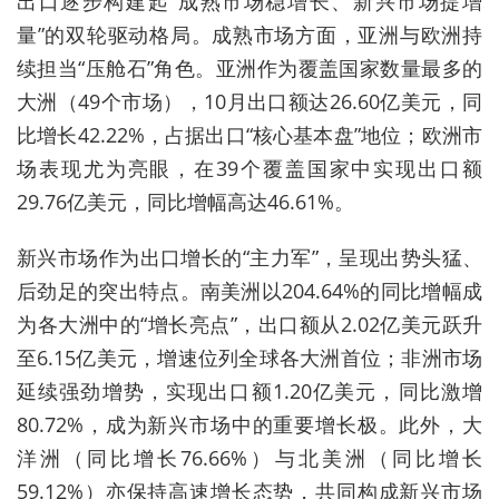
出口逐步构建起“成熟市场稳增长、新兴市场提增
量”的双轮驱动格局。成熟市场方面，亚洲与欧洲持
续担当“压舱石”角色。亚洲作为覆盖国家数量最多的
大洲（49个市场），10月出口额达26.60亿美元，同
比增长42.22%，占据出口“核心基本盘”地位；欧洲市
场表现尤为亮眼，在39个覆盖国家中实现出口额
29.76亿美元，同比增幅高达46.61%。
新兴市场作为出口增长的“主力军”，呈现出势头猛、
后劲足的突出特点。南美洲以204.64%的同比增幅成
为各大洲中的“增长亮点”，出口额从2.02亿美元跃升
至6.15亿美元，增速位列全球各大洲首位；非洲市场
延续强劲增势，实现出口额1.20亿美元，同比激增
80.72%，成为新兴市场中的重要增长极。此外，大
洋洲（同比增长76.66%）与北美洲（同比增长
59.12%）亦保持高速增长态势，共同构成新兴市场