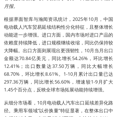
月报。
根据界面智库与瀚闻资讯统计，2025年10月，中国
电动载人汽车贸易延续结构性分化特征，且整体增长
动能进一步增强。进口方面，国内市场对进口产品的
依赖度持续降低，进口规模继续收缩，同比仍保持较
大降幅。出口方面则展现出更强韧性，10月当月出口
金额达70.84亿美元，同比增长54.26%，环比增长
12.41%；出口数量达37.50万辆，同比大幅增长
68.70%，环比增长8.61%。1-10月累计出口量已达
297.36万辆，同比增长56.60%，增速较1-9月扩大
1.45个百分点，反映全球市场拓展动能持续增强。
从细分市场看，10月电动载人汽车出口延续差异化路
径。乘用车领域“以价换量”特征显著，在整体出口中