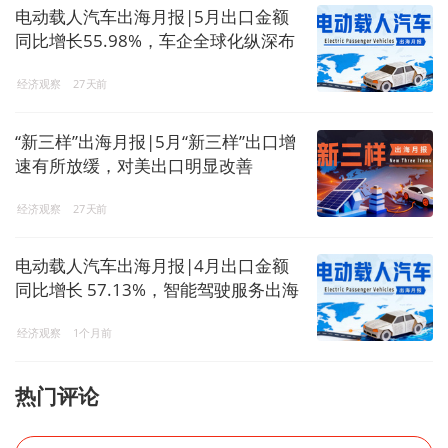
电动载人汽车出海月报|5月出口金额
同比增长55.98%，车企全球化纵深布
局提速
经济观察
27天前
“新三样”出海月报|5月“新三样”出口增
速有所放缓，对美出口明显改善
经济观察
27天前
电动载人汽车出海月报|4月出口金额
同比增长 57.13%，智能驾驶服务出海
提速
经济观察
1个月前
热门评论