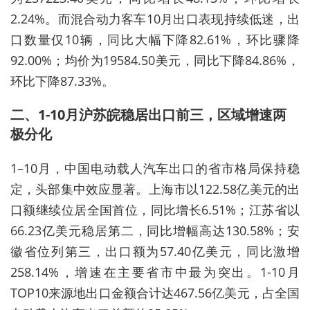
2.24%。而混合动力客车10月出口表现持续低迷，出
口数量仅10辆，同比大幅下降82.61%，环比骤降
92.00%；均价为19584.50美元，同比下降84.86%，
环比下降87.33%。
二、1-10月沪苏皖稳居出口前三，区域增速两
极分化
1–10月，中国电动载人汽车出口的省市格局保持稳
定，头部集中效应显著。上海市以122.58亿美元的出
口额继续位居全国首位，同比增长6.51%；江苏省以
66.23亿美元稳居第二，同比增幅高达130.58%；安
徽省位列第三，出口额为57.40亿美元，同比激增
258.14%，增速在主要省市中最为突出。1-10月
TOP10来源地出口金额合计达467.56亿美元，占全国