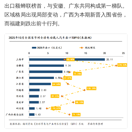
出口额蝉联榜首，与安徽、广东共同构成第一梯队。
区域格局出现局部变动，广西为本期新晋入围省份，
而福建则跌出前十行列。