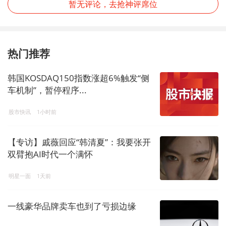
暂无评论，去抢神评席位
热门推荐
韩国KOSDAQ150指数涨超6%触发“侧
车机制”，暂停程序...
股市快讯
1小时前
【专访】戚薇回应“韩清夏”：我要张开
双臂抱AI时代一个满怀
明星一面
1天前
一线豪华品牌卖车也到了亏损边缘