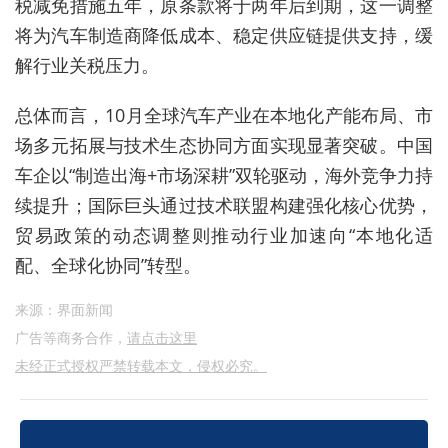
税减免措施五年，原条款将于两年后到期，这一调整
将为汽车制造商降低成本、稳定供应链提供支持，缓
解行业关税压力。
总体而言，10月全球汽车产业在本地化产能布局、市
场多元拓展与技术生态协同方面实现显著突破。中国
车企以“制造出海+市场深耕”双轮驱动，海外竞争力持
续提升；国际巨头通过技术联盟构建强化核心优势，
贸易政策的动态调整则推动行业加速向“本地化适
配、全球化协同”转型。
来源：界面新闻
广告等商务合作，
请点击这里
未经正式授权严禁转载本文，侵权必究。