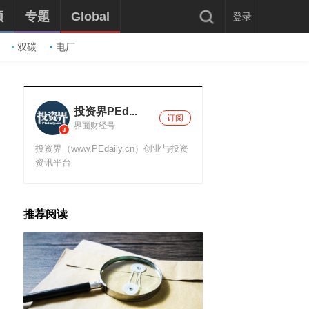
频
专题
Global
登录
双碳
电厂
投资界PEd...
订阅
界面财经号
投资界（www.PEdaily.cn）创业与投资
资讯平台
推荐阅读