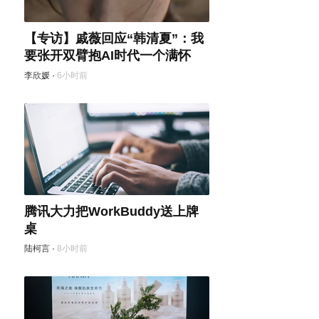
【专访】戚薇回应“韩清夏”：我
要张开双臂抱AI时代一个满怀
李欣媛
·
6小时前
腾讯大力把WorkBuddy送上牌
桌
陆柯言
·
8小时前