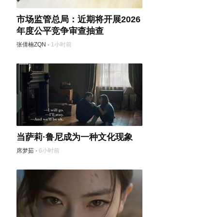
市场监管总局：近期将开展2026
年度公平竞争审查抽查
张倩楠ZQN
·
1小时前
当萨莉·鲁尼成为一种文化现象
席梦茹
·
6小时前