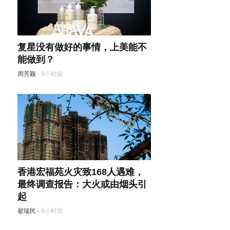
复星没有做好的事情，上美能不
能做到？
周芳颖
·
8小时前
香港宏福苑火灾致168人遇难，
最终调查报告：大火或由烟头引
起
翟瑞民
·
8小时前