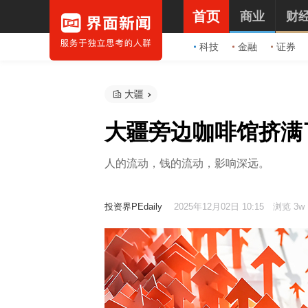
首页
商业
财
科技
金融
证券
大疆
大疆旁边咖啡馆挤满
人的流动，钱的流动，影响深远。
投资界PEdaily
2025年12月02日 10:15
浏览 3w