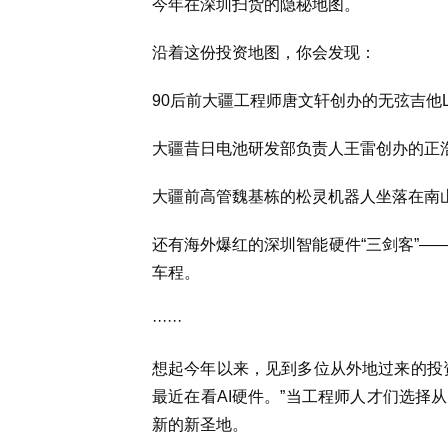
今年在深圳扫货的隐秘地图。
沿着这份投资地图，你会发现：
90后前大疆工程师唐文轩创办的无弦吉他Li
大疆昔日电池研发部负责人王雷创办的正浩
大疆前高管魏基栋的松灵机器人坐落在南山
还有海外爆红的深圳智能硬件“三剑客”—
车程。
······
想起今年以来，见到多位从外地过来的投
最近在看AI硬件。”当工程师人才们选择
新的新圣地。