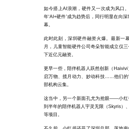
如今搭上AI浪潮，硬件又一次成为风口
年‘AI+硬件’成为趋势后，同行明显在
幕。
此时此刻，深圳硬件融资火爆。最新一幕
月，儿童智能硬件公司奇朵智能成立仅三
下近亿元融资。
更早一些，陪伴机器人跃然创新（Haivi
启万物、揽月动力、妙动科技……他们的
部机构云集。
这当中，另一个新面孔尤为抢眼——小红
到半年的陪伴机器人宇灵无限（Skyri
等项目。
不久前，小红书还开了深圳总部，落地南