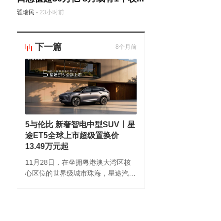
翟瑞民
·
23小时前
下一篇
8个月前
5与伦比 新奢智电中型SUV丨星
途ET5全球上市超级置换价
13.49万元起
11月28日，在坐拥粤港澳大湾区核
心区位的世界级城市珠海，星途汽车
正式发布“新奢智电中型SUV”星途
ET5。