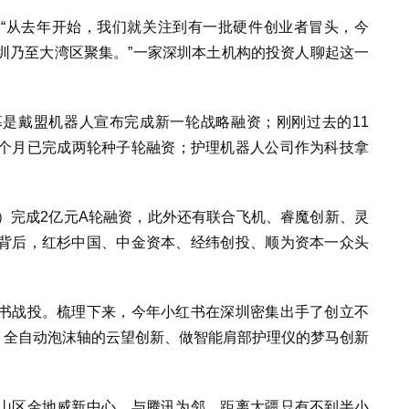
。“从去年开始，我们就关注到有一批硬件创业者冒头，今
向深圳乃至大湾区聚集。”一家深圳本土机构的投资人聊起这一
是戴盟机器人宣布完成新一轮战略融资；刚刚过去的11
个月已完成两轮种子轮融资；护理机器人公司作为科技拿
vi）完成2亿元A轮融资，此外还有联合飞机、睿魔创新、灵
背后，红杉中国、中金资本、经纬创投、顺为资本一众头
书战投。梳理下来，今年小红书在深圳密集出手了创立不
s）、全自动泡沫轴的云望创新、做智能肩部护理仪的梦马创新
山区金地威新中心，与腾讯为邻‌，距离大疆只有不到半小