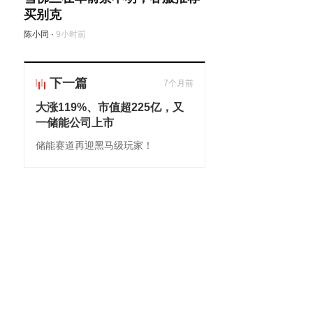
买别克
陈小同
·
9小时前
下一篇
7个月前
大涨119%、市值超225亿，又
一储能公司上市
储能赛道再迎黑马级玩家！