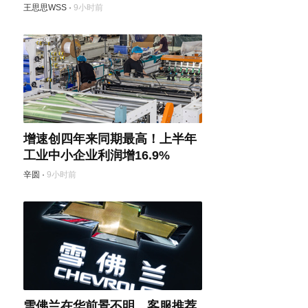
王思思WSS
·
9小时前
增速创四年来同期最高！上半年
工业中小企业利润增16.9%
辛圆
·
9小时前
雪佛兰在华前景不明，客服推荐