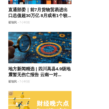
直通部委｜前7月货物贸易进出
口总值超30万亿 8月或有1个较...
翟瑞民
·
7小时前
地方新闻精选 | 四川高县4.9级地
震暂无伤亡报告 云南一对...
翟瑞民
·
7小时前