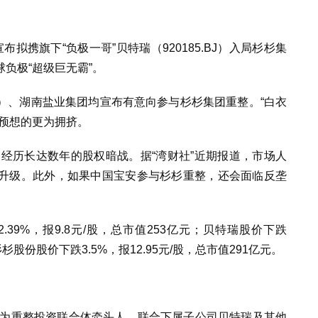
）宣布拟携旗下“负极一哥”贝特瑞（920185.BJ）入局杉杉集
负极“超级巨无霸”。
SH）、湖南盐业集团均宣布有意向参与杉杉集团重整。“白衣
比预想的更为拥挤。
部经历长达数年的股权暗战。据“湾财社”近期报道，市场人
升级。此外，如果中国宝安参与杉杉重整，还会面临反垄
.39%，报9.8元/股，总市值253亿元；贝特瑞股价下跌
；杉杉股份股价下跌3.5%，报12.95元/股，总市值291亿元。
作为重整投资联合体牵头人，联合下属子公司贝特瑞及其他