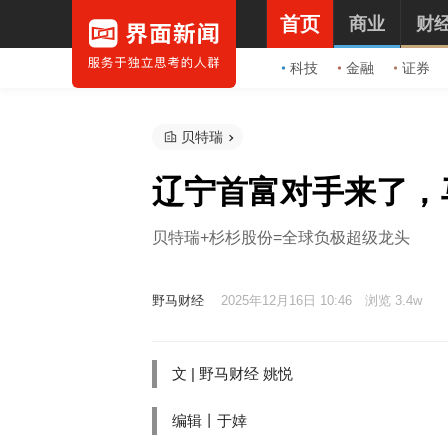
首页
商业
财
科技
金融
证券
贝特瑞
辽宁首富对手来了，
贝特瑞+杉杉股份=全球负极超级龙头
野马财经
2025年12月16日 10:46
浏览 3.4w
文 |
野马财经
姚悦
编辑丨于婞