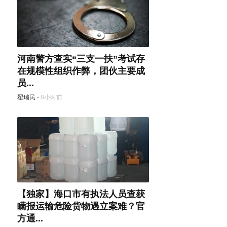
河南警方查实“三支一扶”考试存
在规模性组织作弊，团伙主要成
员...
翟瑞民
·
8小时前
【独家】海口市有执法人员查获
瞒报运输危险货物遇立案难？官
方通...