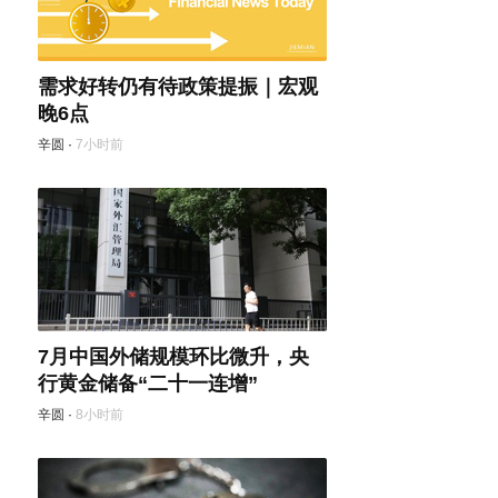
需求好转仍有待政策提振｜宏观
晚6点
辛圆
·
7小时前
7月中国外储规模环比微升，央
行黄金储备“二十一连增”
辛圆
·
8小时前