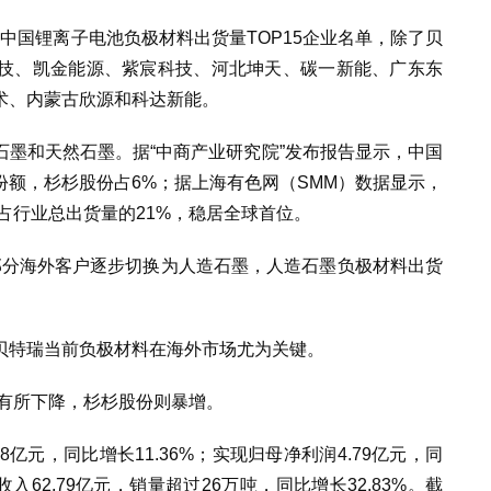
半年中国锂离子电池负极材料出货量TOP15企业名单，除了贝
技、凯金能源、紫宸科技、河北坤天、碳一新能、广东东
术、内蒙古欣源和科达新能。
墨和天然石墨。据“中商产业研究院”发布报告显示，中国
份额，杉杉股份占6%；据上海有色网（SMM）数据显示，
量占行业总出货量的21%，稳居全球首位。
，部分海外客户逐步切换为人造石墨，人造石墨负极材料出货
贝特瑞当前负极材料在海外市场尤为关键。
稍有所下降，杉杉股份则暴增。
38亿元，同比增长11.36%；实现归母净利润4.79亿元，同
入62.79亿元，销量超过26万吨，同比增长32.83%。截