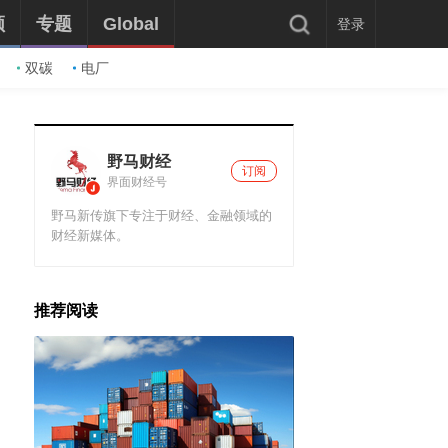
频
专题
Global
登录
双碳
电厂
野马财经
订阅
界面财经号
野马新传旗下专注于财经、金融领域的
财经新媒体。
推荐阅读