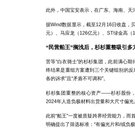
此外，中国宝安表示，在广东、海南、天
据Wind数据显示，截至12月16日收盘
元）、马应龙（126亿元）、ST绿金高（
“民营船王”搁浅后，杉杉重整吸引多
苦等“白衣骑士”的杉杉集团，此前满心期
终结果是重组方案遭到三个关键组别的反
各的诉求”且“矛盾不可调和”。
杉杉集团重整的核心资产——杉杉股份
2024年人造负极材料出货量和大尺寸偏
此前“船王”一度被质疑跨界经营能力，而
明确提出了筛选标准：“有偏光片和/或负