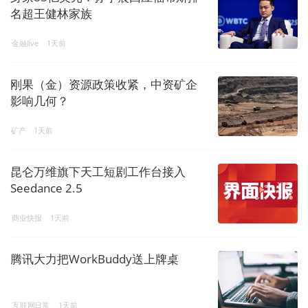
名超王健林家族
金融live
1天前
刚果（金）资源政策收紧，中资矿企
影响几何？
矿产
1天前
昆仑万维旗下天工短剧工作台接入
Seedance 2.5
商业快报
1天前
腾讯大力把WorkBuddy送上牌桌
互联网日常
1天前