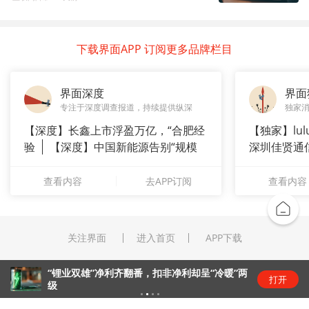
下载界面APP 订阅更多品牌栏目
界面深度
界面
专注于深度调查报道，持续提供纵深
独家
【深度】长鑫上市浮盈万亿，“合肥经
【独家】lul
验
【深度】中国新能源告别“规模
深圳佳贤通
崇拜”
查看内容
去APP订阅
查看内容
关注界面
进入首页
APP下载
“锂业双雄”净利齐翻番，扣非净利却呈“冷暖”两
打开
级