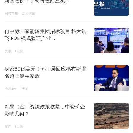
新回收价；宇树科技回应机...
科技早报
21小时前
再中标国家能源集团招标项目 科大讯
飞 FDE 模式验证产业 ...
资讯
1天前
身家85亿美元！孙宇晨回应福布斯排
名超王健林家族
金融live
1天前
刚果（金）资源政策收紧，中资矿企
影响几何？
矿产
1天前