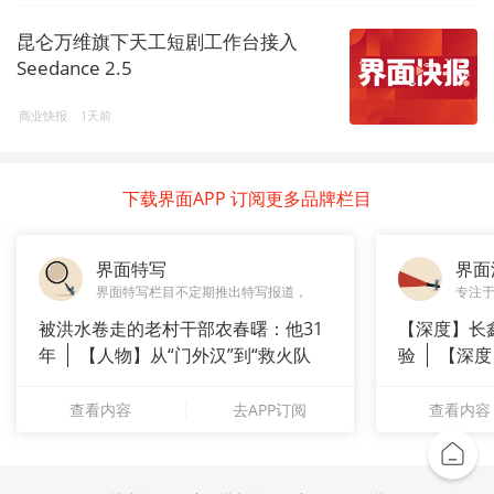
昆仑万维旗下天工短剧工作台接入
Seedance 2.5
商业快报
1天前
下载界面APP 订阅更多品牌栏目
界面特写
界面
界面特写栏目不定期推出特写报道，
专注
被洪水卷走的老村干部农春曙：他31
【深度】长
年
【人物】从“门外汉”到“救火队
验
【深度
长”：
崇拜”
查看内容
去APP订阅
查看内容