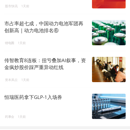
股市快讯
1天前
市占率超七成，中国动力电池军团再
创新高 | 动力电池排名⑥
锂电圈
1天前
传智教育8连板：扭亏叠加AI叙事，资
金疯炒股价踩严重异动红线
资本风云
1天前
恒瑞医药拿下GLP-1入场券
药事会
1天前