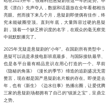
站在2025开年，很难料想悬疑剧在这一年的走势。毕
竟《漂白》先声夺人，数据和话题放在全年看都相当
亮眼。然而接下来几个月，悬疑剧即便偶有佳作，终
究未能破圈登顶。直到年底，大量阵容过硬的悬疑
剧，顶着一个缺乏辨识度的名字，在观众的毫无察觉
中就默默播完了。
2025年无疑是悬疑剧的“小年”。在国剧所有类型中，
悬疑可以说是承接电影班底最多、与国际接轨最早、
也是各平台最有精品意识在用心打造的一个。早前
《隐秘的角落》《漫长的季节》缔造的追剧盛况无需
赘言，现在都是国产悬疑剧名片般的存在。即便是去
年，也有《新生》《边水往事》热播出圈，让爱优腾
三家的悬疑剧场都拥有了自己的“镇派之宝”，呈鼎立
之势。