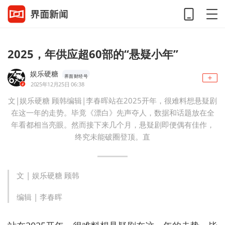
2025，年供应超60部的“悬疑小年”
娱乐硬糖
界面财经号
2025年12月25日 06:38
文|娱乐硬糖 顾韩编辑|李春晖站在2025开年，很难料想悬疑剧
在这一年的走势。毕竟《漂白》先声夺人，数据和话题放在全
年看都相当亮眼。然而接下来几个月，悬疑剧即便偶有佳作，
终究未能破圈登顶。直
文 |
娱乐硬糖
顾韩
编辑 | 李春晖