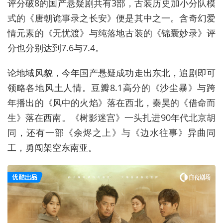
评分破8的国产悬疑剧共有3部，古装历史加小分队模
式的《唐朝诡事录之长安》便是其中之一。含奇幻爱
情元素的《无忧渡》与纯落地古装的《锦囊妙录》评
分也分别达到7.6与7.4。
论地域风貌，今年国产悬疑成功走出东北，追剧即可
领略各地风土人情。豆瓣8.1高分的《沙尘暴》与跨
年播出的《风中的火焰》落在西北，秦昊的《借命而
生》落在西南。《树影迷宫》一头扎进90年代北京胡
同，还有一部《余烬之上》与《边水往事》异曲同
工，勇闯架空东南亚。