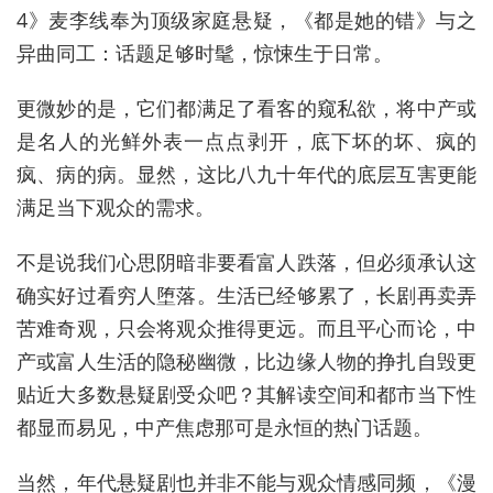
4》麦李线奉为顶级家庭悬疑，《都是她的错》与之
异曲同工：话题足够时髦，惊悚生于日常。
更微妙的是，它们都满足了看客的窥私欲，将中产或
是名人的光鲜外表一点点剥开，底下坏的坏、疯的
疯、病的病。显然，这比
八九
十年代的底层互害更能
满足当下观众的需求。
不是说我们心思阴暗非要看富人跌落，但必须承认这
确实好过看穷人堕落。生活已经够累了，长剧再卖弄
苦难奇观，只会将观众推得更远。而且平心而论，中
产或富人生活的隐秘幽微，比边缘人物的挣扎自毁更
贴近大多数悬疑剧受众吧？其解读空间和都市当下性
都显而易见，中产焦虑那可是永恒的热门话题。
当然，年代悬疑剧也并非不能与观众情感同频，《漫