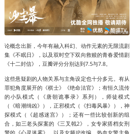
论概念出新，今年有融入科幻、动作元素的无限流剧
集《不眠日》，以及双时空下双向救赎的青春爱情剧
《十二封信》，豆瓣评分分别达到7.5与7.8。
这些悬疑剧的人物关系与主角设定也十分多元。有从
罪犯角度展开的《棋士》《绝命法官》；有恒久流传
的小队模式（《唐朝诡事录》系列），师徒模式
（《暗潮缉凶》），正邪模式（《扫毒风暴》），神
探模式（《超感迷宫》）；还有一些比较创新的组
合，如三老头探案的《三叉戟2》，女专家搭档女刑
警的《心灵迷雾》，以及女频IP改编、热血女警主角