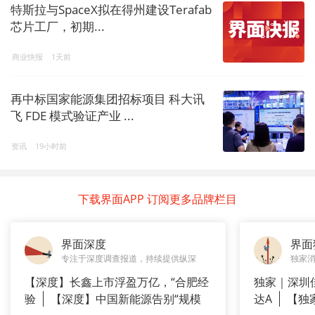
特斯拉与SpaceX拟在得州建设Terafab
芯片工厂，初期...
商业快报
1天前
再中标国家能源集团招标项目 科大讯
飞 FDE 模式验证产业 ...
资讯
19小时前
下载界面APP 订阅更多品牌栏目
界面深度
界面
专注于深度调查报道，持续提供纵深
独家
【深度】长鑫上市浮盈万亿，“合肥经
独家｜深圳
验
【深度】中国新能源告别“规模
达A
【独