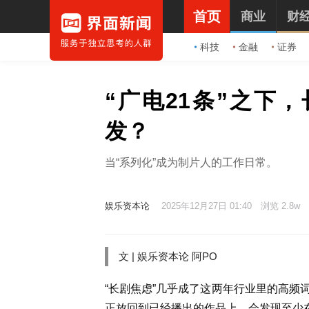
首页
商业
财
科技
金融
证券
“广电21条”之下
发？
当“系列化”成为制片人的工作日常。
娱乐资本论
2025年12月27日 01:40
浏览 2.8w
文 | 娱乐资本论 阿PO
“长剧焦虑”几乎成了这两年行业里的高频
正放回到已经播出的作品上，会发现至少