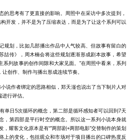
态的思考有了更直接的影响。周照中在采访中多次提到，
结构开发，并不是为了压缩表达，而是为了让这个系列可以
传记规划，比如几部播出作品中人气较高、但故事有留白的
苏喆传》，周木楠会将这些规划逐渐形成剧本故事，希望
主系列故事的创作间隙和大家见面。”在周照中看来，系列
，让创作、制作与播出形成连续节奏。
与小说作者绑定的思路相似，郑天滏也说出了当下制片人对
端进行评估。
有单日5次循环的概念，第二部是循环感知者可以回到7天
念，第四部是平行时空的概念。所以这一系列小说本身就
发，耀客文化原本是有“”两部剧+两部电影”交替制作的策划
路上的变化，包括观众和市场对于项目播出的口碑热度反