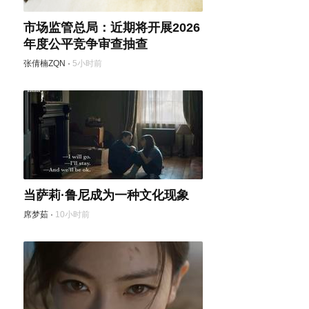
市场监管总局：近期将开展2026
年度公平竞争审查抽查
张倩楠ZQN
·
5小时前
当萨莉·鲁尼成为一种文化现象
席梦茹
·
10小时前