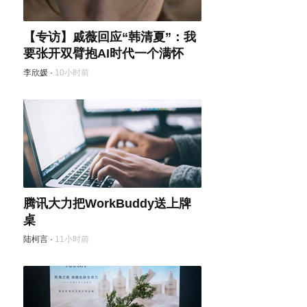
【专访】戚薇回应“韩清夏”：我
要张开双臂抱AI时代一个满怀
李欣媛
·
10小时前
腾讯大力把WorkBuddy送上牌
桌
陆柯言
·
11小时前