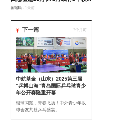
翟瑞民
·
1天前
下一篇
7个月前
中航基金（山东）2025第三届
“乒搏山海”青岛国际乒乓球青少
年公开赛隆重开幕
银球闪耀，青春飞扬！中外青少年以
球会友共赴乒乓盛宴。