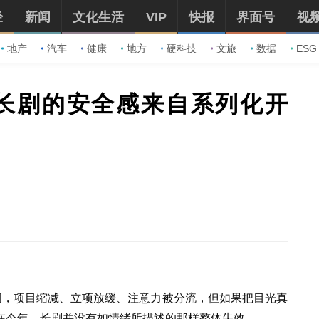
经
新闻
文化生活
VIP
快报
界面号
视
地产
汽车
健康
地方
硬科技
文旅
数据
ESG
，长剧的安全感来自系列化开
词，项目缩减、立项放缓、注意力被分流，但如果把目光真
在今年，长剧并没有如情绪所描述的那样整体失效。