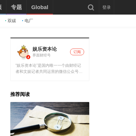
频
专题
Global
登录
双碳
电厂
娱乐资本论
订阅
界面财经号
“娱乐资本论”是国内唯一一个由财经记
者和文娱记者共同运营的微信公众号，
由新京报财经记者郑道森和文娱记者吴
立湘共同运营。“娱乐资本论”主打文化
产业的资本秘辛，跟娱乐圈的人聊资
推荐阅读
本，跟投资界的人谈八卦，觥筹交错之
间，贩卖一点信息不对称，为传媒圈朋
友打造的一个资源共享平台。