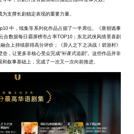
成为支撑长剧稳定表现的重要力量。
op10 中，续集等系列化作品占据了一半席位。《唐朝诡事
合数据每日霸屏榜市占率TOP10；东北武侠风情景喜剧
型融合上持续获得高分评价；《异人之下之决战！碧游村》
垒，让更多非核心受众完成“补课式追剧”。这些作品并非
观和叙事基础上，完成了一次又一次向前推进。