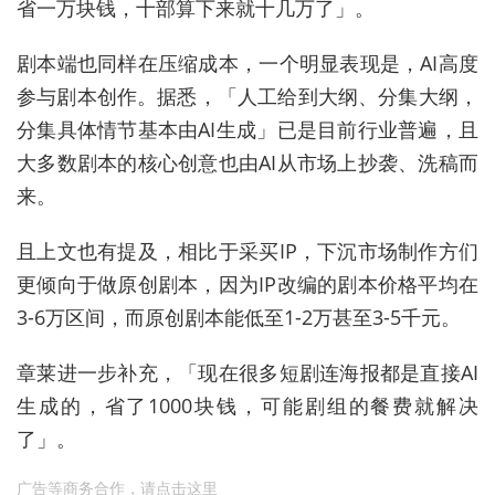
省一万块钱，十部算下来就十几万了」。
剧本端也同样在压缩成本，一个明显表现是，AI高度
参与剧本创作。据悉，「人工给到大纲、分集大纲，
分集具体情节基本由AI生成」已是目前行业普遍，且
大多数剧本的核心创意也由AI从市场上抄袭、洗稿而
来。
且上文也有提及，相比于采买IP，下沉市场制作方们
更倾向于做原创剧本，因为IP改编的剧本价格平均在
3-6万区间，而原创剧本能低至1-2万甚至3-5千元。
章莱进一步补充，「现在很多短剧连海报都是直接AI
生成的，省了1000块钱，可能剧组的餐费就解决
了」。
广告等商务合作，
请点击这里