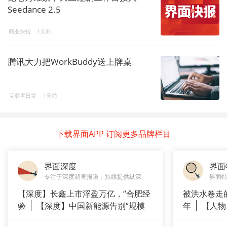
Seedance 2.5
商业快报
1天前
腾讯大力把WorkBuddy送上牌桌
互联网日常
1天前
下载界面APP 订阅更多品牌栏目
界面深度
界面
专注于深度调查报道，持续提供纵深
界面
【深度】长鑫上市浮盈万亿，“合肥经
被洪水卷走
验
【深度】中国新能源告别“规模
年
【人物
崇拜”
长”：