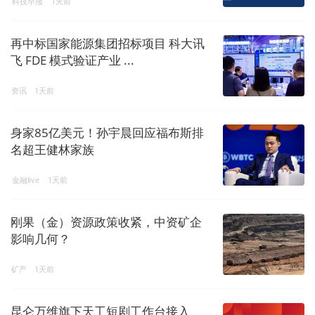
科技早报
1天前
再中标国家能源集团招标项目 科大讯
飞 FDE 模式验证产业 ...
资讯
1天前
身家85亿美元！孙宇晨回应福布斯排
名超王健林家族
金融live
1天前
刚果（金）资源政策收紧，中资矿企
影响几何？
矿产
1天前
昆仑万维旗下天工短剧工作台接入