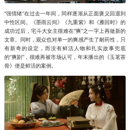
“强情绪”在过去一年间，同样逐渐从正面褒义回退到
中性区间。《墨雨云间》《九重紫》和《雁回时》的
成功过后，宅斗大女主很难在“爽”之一字上再做新的
文章。同时，观众也对单一的爽感产生了耐药性，只
有新奇的设定，而没有鲜活人物和扎实故事兜底
的“爽剧”，很难再被市场认可，年末播出的《玉茗茶
骨》便是鲜活的案例。