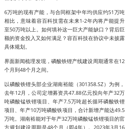
6万吨的现有产能，与合同框架中年均供应约51万吨
相比，意味着容百科技需在未来1-2年内将产能提升
至50万吨以上。如何填补这一巨大产能缺口？背后巨
额的资金投入又如何满足？容百科技在协议中未披露
具体规划。
界面新闻梳理发现，磷酸铁锂产线建设周期通常在‌12
个月到48个月‌之间。
以磷酸铁锂头部企业湖南裕能（301358.SZ）为例，
去年12月，公司定增募资共47.88亿元投向年产32万
吨磷酸锰铁锂项目、年产7.5万吨超长循环磷酸铁锂
项目、年产10万吨磷酸铁项目，合计新增产能达49.5
万吨。湖南裕能对于年产32万吨磷酸锰铁锂项目的官
方规划建设周期是48个月（即4年）。2023年3月16