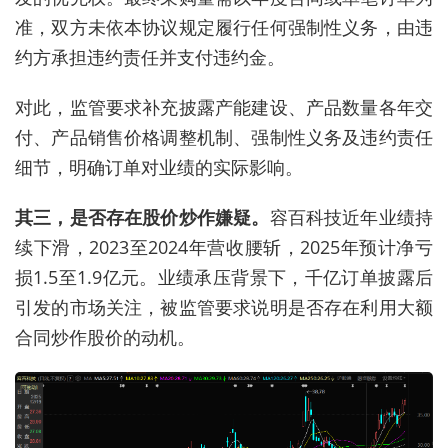
准，双方未依本协议规定履行任何强制性义务，由违
约方承担违约责任并支付违约金。
对此，监管要求补充披露产能建设、产品数量各年交
付、产品销售价格调整机制、强制性义务及违约责任
细节，明确订单对业绩的实际影响。
其三，是否存在股价炒作嫌疑。
容百科技近年业绩持
续下滑，2023至2024年营收腰斩，2025年预计净亏
损1.5至1.9亿元。业绩承压背景下，千亿订单披露后
引发的市场关注，被监管要求说明是否存在利用大额
合同炒作股价的动机。