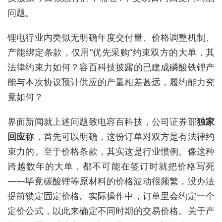
问题。
锂电行业内类似无明确年度交付量、价格调整机制、
产能绑定条款，仅用“优先采购”约束双方的大单，其
法律约束力如何？容百科技披露的已建成磷酸铁锂产
能与本次协议预计供应的产量相差甚远，履约能力究
竟如何？
界面新闻就上述问题致电容百科技，公司证券部
独家
回应
称，首先可以明确，这份订单对双方是有法律约
束力的。至于价格条款，其实这是行业惯例。像这种
跨越数年的大单，都不可能在签订时就把价格写死
——毕竟碳酸锂等原材料的价格波动很频繁，没办法
提前锁定固定价格。实际操作中，订单里会约定一个
定价公式，以此来确定不同时期的交易价格。关于产