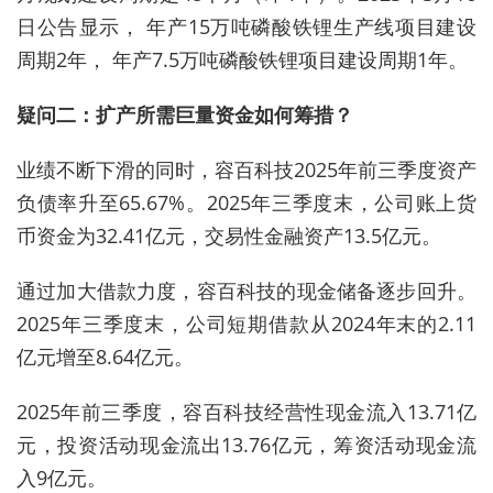
日公告‌显示， 年产15万吨磷酸铁锂生产线项目建设
周期2年， 年产7.5万吨磷酸铁锂项目建设周期1年。
疑问二：扩产所需巨量资金如何筹措？
业绩不断下滑的同时，容百科技2025年前三季度资产
负债率升至65.67%。2025年三季度末，公司账上货
币资金为32.41亿元，交易性金融资产13.5亿元。
通过加大借款力度，容百科技的现金储备逐步回升。
2025年三季度末，公司短期借款从2024年末的2.11
亿元增至8.64亿元。
2025年前三季度，容百科技经营性现金流入13.71亿
元，投资活动现金流出13.76亿元，筹资活动现金流
入9亿元。