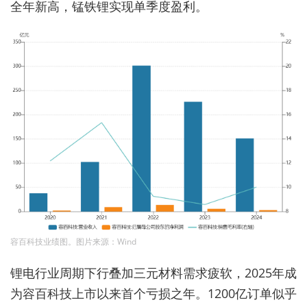
全年新高，锰铁锂实现单季度盈利。
容百科技业绩图。图片来源：Wind
锂电行业周期下行叠加三元材料需求疲软，2025年成
为容百科技上市以来首个亏损之年。1200亿订单似乎