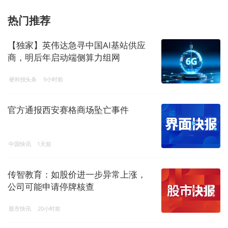
热门推荐
【独家】英伟达急寻中国AI基站供应
商，明后年启动端侧算力组网
硬科技头条
9小时前
官方通报西安赛格商场坠亡事件
中国快讯
1天前
传智教育：如股价进一步异常上涨，
公司可能申请停牌核查
股市快讯
20小时前