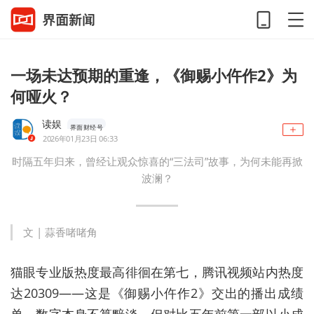
一场未达预期的重逢，《御赐小仵作2》为
何哑火？
读娱
界面财经号
2026年01月23日 06:33
时隔五年归来，曾经让观众惊喜的“三法司”故事，为何未能再掀
波澜？
文 | 蒜香啫啫角
猫眼专业版热度最高徘徊在第七，腾讯视频站内热度
达20309——这是《御赐小仵作2》交出的播出成绩
单。数字本身不算黯淡，但对比五年前第一部以小成