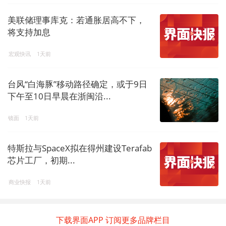
美联储理事库克：若通胀居高不下，
将支持加息
宏观快讯
1天前
台风“白海豚”移动路径确定，或于9日
下午至10日早晨在浙闽沿...
镜面
1天前
特斯拉与SpaceX拟在得州建设Terafab
芯片工厂，初期...
商业快报
1天前
下载界面APP 订阅更多品牌栏目