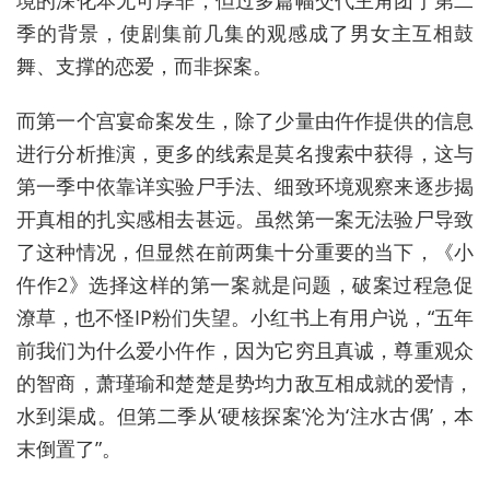
季的背景，使剧集前几集的观感成了男女主互相鼓
舞、支撑的恋爱，而非探案。
而第一个宫宴命案发生，除了少量由仵作提供的信息
进行分析推演，更多的线索是莫名搜索中获得，这与
第一季中依靠详实验尸手法、细致环境观察来逐步揭
开真相的扎实感相去甚远。虽然第一案无法验尸导致
了这种情况，但显然在前两集十分重要的当下，《小
仵作2》选择这样的第一案就是问题，破案过程急促
潦草，也不怪IP粉们失望。小红书上有用户说，“五年
前我们为什么爱小仵作，因为它穷且真诚，尊重观众
的智商，萧瑾瑜和楚楚是势均力敌互相成就的爱情，
水到渠成。但第二季从‘硬核探案’沦为‘注水古偶’，本
末倒置了”。