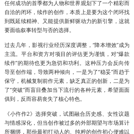
任何成功的首季都为人物和世界观划下了一个精彩而
自洽的闭环，续作的创作，本质上是要为这个闭环找
到既延续精神、又能提供新鲜驱动力的新引擎，这就
要面临叙事转型与否的选择。
过去几年，影视行业经历深度调整，“降本增效”成为
主流。平台和资方对项目的评估更为谨慎，对“爆款
续作”的期待也更为急切和功利。这种压力会反向传
导至创作端，导致两种倾向，一是为了“稳妥”而趋于
保守，机械复制前作元素，缺乏真正的创新，二是为
了“突破”而盲目叠加当下流行的各种元素，希望面面
俱到，反而容易丧失了核心特色。
《小仵作2》选择突破，试图融合历史感、女性议题
与情感深化，但当创作被过多的外部期望与市场算计
所捆绑，那份最初打动人的、纯粹的创作初心便难以