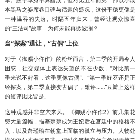
本黑马之姿席卷口碑与话题的盛况，这份平稳更像是
一种温吞的失落。时隔五年归来，曾经让观众惊喜
的“三法司”故事，为何未能再掀波澜？
当“探案”退让，“古偶”上位
对于《御赐小仵作》的粉丝而言，第二季的开局令人
困惑，社交媒体上表达失望的不在少数，“对比第一
季来说不好看，这季更像古偶”、“第一季好歹还是正
经探案，第二季直接变古偶了，难评……”豆瓣上这样
的短评比比皆是。
这种观感并非空穴来风。《御赐小仵作2》前几集花
费大量篇幅，描摹楚楚成为王妃后在宫廷中的格格不
入，以及萧瑾瑜在朝堂上面临的孤立与压力。人物处
境的深化本无可厚非，但过多篇幅交代主角团于第二