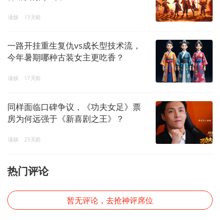
读娱
13天前
一路开挂重生复仇vs成长型技术流，
今年暑期哪种古装女主更吃香？
读娱
17天前
同样面临口碑争议，《功夫女足》票
房为何远强于《新喜剧之王》？
读娱
23天前
热门评论
暂无评论，去抢神评席位