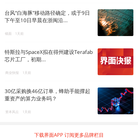
台风“白海豚”移动路径确定，或于9日
下午至10日早晨在浙闽沿...
镜面
1天前
特斯拉与SpaceX拟在得州建设Terafab
芯片工厂，初期...
商业快报
1天前
30亿采购换46亿订单，蜂助手能撑起
重资产的算力业务吗？
资本风云
1天前
下载界面APP 订阅更多品牌栏目