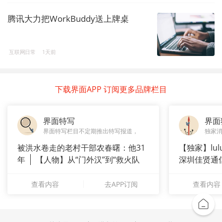
腾讯大力把WorkBuddy送上牌桌
互联网日常
1天前
下载界面APP 订阅更多品牌栏目
界面特写
界面
界面特写栏目不定期推出特写报道，
独家
被洪水卷走的老村干部农春曙：他31
【独家】lul
年
【人物】从“门外汉”到“救火队
深圳佳贤通
长”：
查看内容
去APP订阅
查看内容