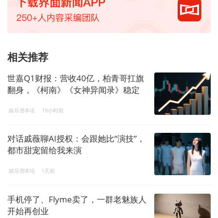
相关推荐
世嘉Q1财报：营收40亿，柏青哥扛旗
翻身，《柯南》《女神异闻录》稳定
娱乐资本论
19小时前
对话戚薇聊AI授权：会跟她比“演技”，
都市甜宠留给我来演
娱乐资本论
1天前
手机停了、Flyme卖了，一群老魅族人
开始再创业