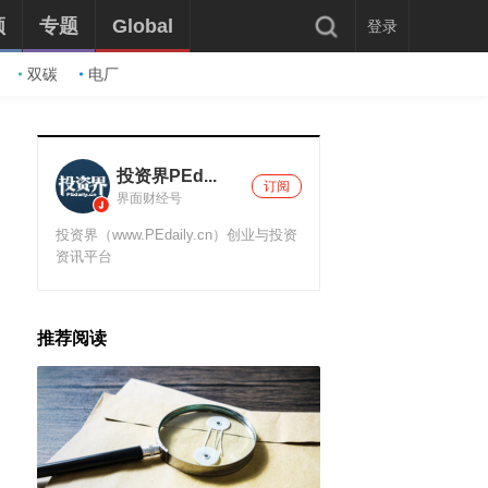
频
专题
Global
登录
双碳
电厂
投资界PEd...
订阅
界面财经号
投资界（www.PEdaily.cn）创业与投资
资讯平台
推荐阅读