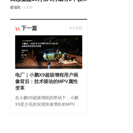
翟瑞民
·
1天前
下一篇
6个月前
电厂｜小鹏X9超级增程用户画
像背后：技术驱动的MPV属性
变革
在小鹏X9超级增程的带动下，小鹏
X9是少见的实现快速增长的MPV车
型，去年12月同比增长289.1%至
5424辆，环比增长也有67.7%，连续
两个月将交付量保持较高水平。