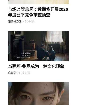
市场监管总局：近期将开展2026
年度公平竞争审查抽查
张倩楠ZQN
·
6小时前
当萨莉·鲁尼成为一种文化现象
席梦茹
·
11小时前