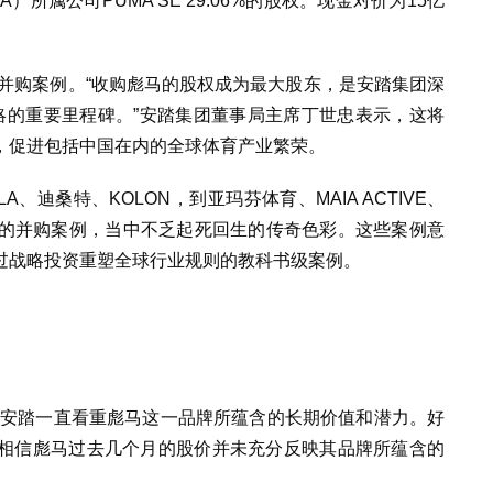
所属公司PUMA SE 29.06%的股权。现金对价为15亿
国并购案例。“收购彪马的股权成为最大股东，是安踏集团深
略的重要里程碑。”安踏集团董事局主席丁世忠表示，这将
，促进包括中国在内的全球体育产业繁荣。
、迪桑特、KOLON，到亚玛芬体育、MAIA ACTIVE、
多个漂亮的并购案例，当中不乏起死回生的传奇色彩。这些案例意
过战略投资重塑全球行业规则的教科书级案例。
“安踏一直看重彪马这一品牌所蕴含的长期价值和潜力。好
相信彪马过去几个月的股价并未充分反映其品牌所蕴含的