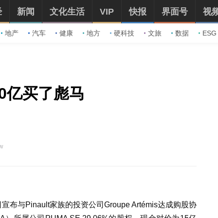
经
新闻
文化生活
VIP
快报
界面号
视
地产
汽车
健康
地方
硬科技
文旅
数据
ESG
0亿买了彪马
w
Pinault家族的投资公司Groupe Artémis达成购股协