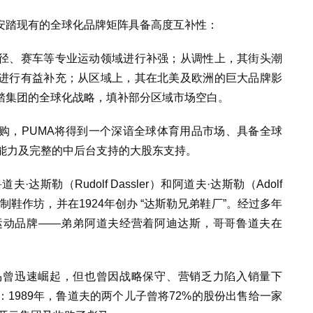
安踏现有的全球化品牌矩阵具备高度互补性：
径、赛车等专业运动领域进行补强；从调性上，其街头潮
进行有益补充；从区域上，其在北美及欧洲的巨大品牌影
踏集团的全球化战略，填补部分区域市场空白。
购，PUMA将得到一个深谙全球体育用品市场、具备全球
C能力及完整的中后台支持的大股东支持。
达斯勒（Rudolf Dassler）和阿道夫·达斯勒（Adolf
型制鞋作坊，并在1924年创办 “达斯勒兄弟鞋厂”。经过多年
运动品牌——弟弟阿道夫经营着阿迪达斯，哥哥鲁道夫在
马曾迅速崛起，但也曾因战略保守、营销乏力陷入销量下
1989年，鲁道夫的两个儿子曾将72%的股份出售给一家