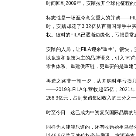
时间回到2009年，安踏拉开全球化征程的
标志性是一场至今意义重大的并购——FI
时，安踏却花了3.32亿从百丽国际手中
权。彼时的FILA已逐渐边缘化，亏损是常
安踏的入局，让FILA迎来“重生”。很快
以竞速和竞技为主的品牌语义，引入“时尚
零售体系、重建供应链，更重要的是重建
再造之路非一朝一夕，从并购时年亏损几
——2019年FILA年营收超65亿；202
266.3亿元，占到安踏集团收入的三分之
时至今日，这已成为中资复兴国际品牌的
同样为人津津乐道的，还有收购始祖鸟母公司A
以46.6亿欧元的价格牵头腾讯、方源资本、An