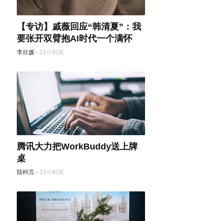
【专访】戚薇回应“韩清夏”：我
要张开双臂抱AI时代一个满怀
李欣媛
·
11小时前
腾讯大力把WorkBuddy送上牌
桌
陆柯言
·
13小时前