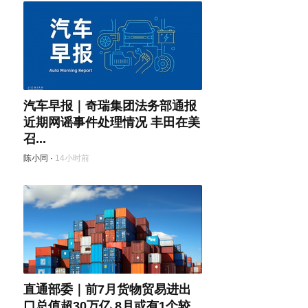
汽车早报｜奇瑞集团法务部通报
近期网谣事件处理情况 丰田在美
召...
陈小同
·
14小时前
直通部委｜前7月货物贸易进出
口总值超30万亿 8月或有1个较...