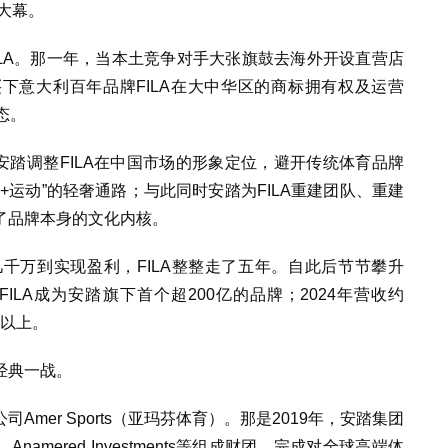
大幕。
LA。那一年，当本土竞争对手大张旗鼓去海外开设直营店
买下意大利百年品牌FILA在大中华区的商标拥有权及运营
态。
，安踏调整FILA在中国市场的形象定位，避开传统体育品牌
+运动”的轻奢通路；与此同时安踏为FILA重建团队、重建
了品牌本身的文化内核。
千万到实现盈利，FILA整整走了五年。自此后节节攀升
1年FILA成为安踏旗下首个超200亿的品牌；2024年营收约
一以上。
经典一战。
mer Sports（亚玛芬体育）。那是2019年，安踏集团
amered Investments等组成财团，完成对全球高端体