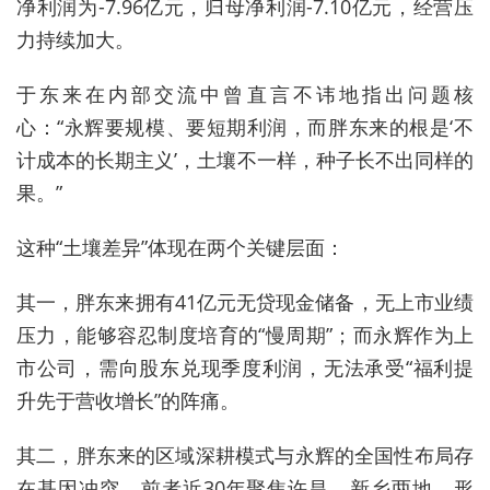
净利润为-7.96亿元，归母净利润-7.10亿元，经营压
力持续加大。
于东来在内部交流中曾直言不讳地指出问题核
心：“永辉要规模、要短期利润，而胖东来的根是‘不
计成本的长期主义’，土壤不一样，种子长不出同样的
果。”
这种“土壤差异”体现在两个关键层面：
其一，胖东来拥有41亿元无贷现金储备，无上市业绩
压力，能够容忍制度培育的“慢周期”；而永辉作为上
市公司，需向股东兑现季度利润，无法承受“福利提
升先于营收增长”的阵痛。
其二，胖东来的区域深耕模式与永辉的全国性布局存
在基因冲突，前者近30年聚焦许昌、新乡两地，形