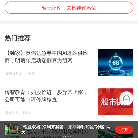
暂无评论，去抢神评席位
热门推荐
【独家】英伟达急寻中国AI基站供应
商，明后年启动端侧算力组网
硬科技头条
1天前
传智教育：如股价进一步异常上涨，
公司可能申请停牌核查
股市快讯
1天前
“锂业双雄”净利齐翻番，扣非净利却呈“冷暖”两
打开
市占率超七成，中国动力电池军团再
级