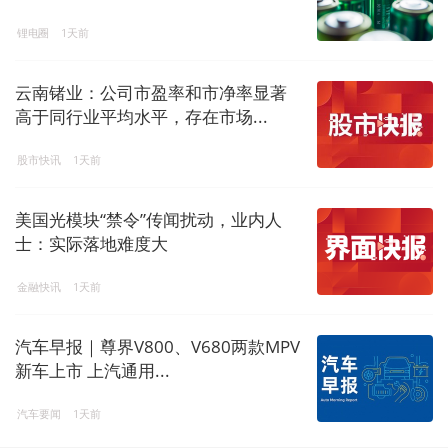
锂电圈
1天前
云南锗业：公司市盈率和市净率显著
高于同行业平均水平，存在市场...
股市快讯
1天前
美国光模块“禁令”传闻扰动，业内人
士：实际落地难度大
金融快讯
1天前
汽车早报｜尊界V800、V680两款MPV
新车上市 上汽通用...
汽车要闻
1天前