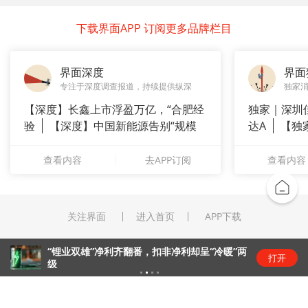
下载界面APP 订阅更多品牌栏目
界面深度
界面
专注于深度调查报道，持续提供纵深
独家
【深度】长鑫上市浮盈万亿，“合肥经
独家｜深圳
验
【深度】中国新能源告别“规模
达A
【独
崇拜”
站供应商
查看内容
去APP订阅
查看内容
关注界面
进入首页
APP下载
“锂业双雄”净利齐翻番，扣非净利却呈“冷暖”两
打开
级