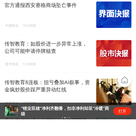
官方通报西安赛格商场坠亡事件
中国快讯
18小时前
传智教育：如股价进一步异常上涨，
公司可能申请停牌核查
股市快讯
11小时前
传智教育8连板：扭亏叠加AI叙事，资
金疯炒股价踩严重异动红线
资本风云
18小时前
“锂业双雄”净利齐翻番，扣非净利却呈“冷暖”两
打开
级
市占率超七成，中国动力电池军团再
创新高 | 动力电池排名⑥