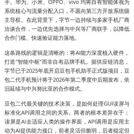
手。华为、小米、OPPO、vivo 均将自有智能体视为
系统核心与流量分配入口，不愿向第三方开放系统级
主导权。在此背景下，字节一边持续与多家手机厂商
洽谈合作，一边优先选择与中兴等厂商联手，以降低
合作门槛、快速验证能力落地。
这条路线的逻辑是清晰的：将AI能力深度植入硬件，
打造"智能中枢"而非自有品牌手机。据供应链消息，
字节已于2025年底开启豆包手机助手正式版项目，豆
包二
代手机预计将于2026年第二季度中后期发布，依
旧延续与中兴努比亚的合作模式。
豆
包二
代最关键的技术决策，是如何处理GUI读屏与
标准化API调用之间的关系。两者的根本差异在于：
读屏是AI去适应人类的操作界面，API调用是应用主
动为AI提供能力接口，前者灵活但脆弱，后者稳定但