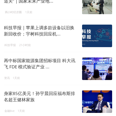
道关” | 国家未来产业地...
两小时经济圈
1天前
科技早报 | 苹果上调多款设备以旧换
新回收价；宇树科技回应机...
科技早报
21小时前
再中标国家能源集团招标项目 科大讯
飞 FDE 模式验证产业 ...
资讯
1天前
身家85亿美元！孙宇晨回应福布斯排
名超王健林家族
金融live
1天前