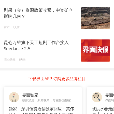
刚果（金）资源政策收紧，中资矿企
影响几何？
矿产
1天前
昆仑万维旗下天工短剧工作台接入
Seedance 2.5
商业快报
1天前
下载界面APP 订阅更多品牌栏目
界面独家
界面
独家消息，新鲜视角，尽在界面独家
界面
独家｜深圳佳贤通信独家回应：英伟
被洪水卷走