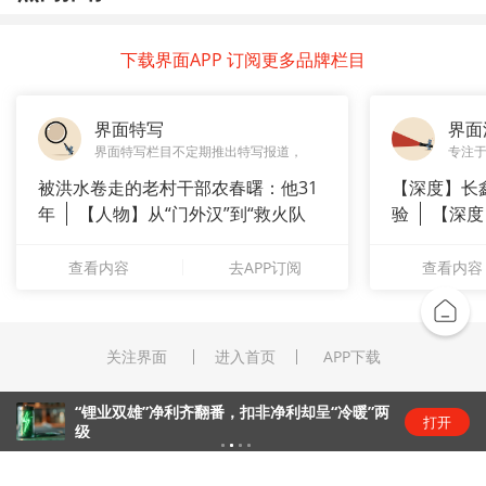
下载界面APP 订阅更多品牌栏目
界面特写
界面
界面特写栏目不定期推出特写报道，
专注
被洪水卷走的老村干部农春曙：他31
【深度】长
年
【人物】从“门外汉”到“救火队
验
【深度
长”：
崇拜”
查看内容
去APP订阅
查看内容
关注界面
进入首页
APP下载
“锂业双雄”净利齐翻番，扣非净利却呈“冷暖”两
打开
级