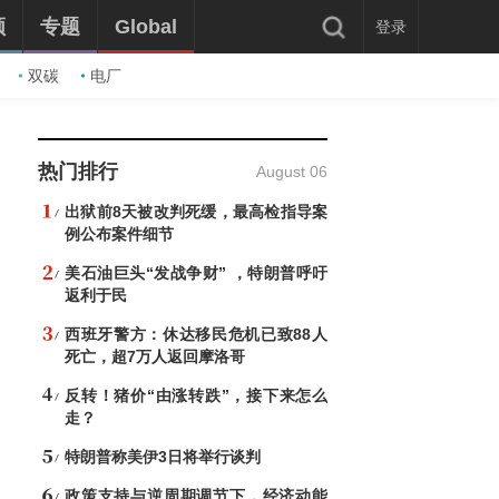
频
专题
Global
登录
双碳
电厂
热门排行
August 06
出狱前8天被改判死缓，最高检指导案
例公布案件细节
美石油巨头“发战争财” ，特朗普呼吁
返利于民
西班牙警方：休达移民危机已致88人
死亡，超7万人返回摩洛哥
反转！猪价“由涨转跌”，接下来怎么
走？
特朗普称美伊3日将举行谈判
政策支持与逆周期调节下，经济动能