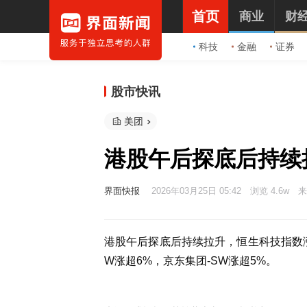
首页
商业
财
科技
金融
证券
股市快讯
美团
港股午后探底后持续
界面快报
2026年03月25日 05:42
浏览 4.6w
来
港股午后探底后持续拉升，恒生科技指数涨
W涨超6%，京东集团-SW涨超5%。