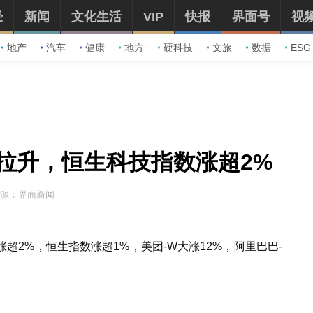
经
新闻
文化生活
VIP
快报
界面号
视
地产
汽车
健康
地方
硬科技
文旅
数据
ESG
拉升，恒生科技指数涨超2%
源：界面新闻
超2%，恒生指数涨超1%，美团-W大涨12%，阿里巴巴-