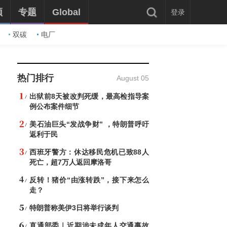
频
专题
Global
登录
双碳
电厂
热门排行
August 05
出狱前8天被改判死缓，最高检指导案
例公布案件细节
美石油巨头“发战争财” ，特朗普呼吁
返利于民
西班牙警方：休达移民危机已致88人
死亡，超7万人返回摩洛哥
反转！猪价“由涨转跌”，接下来怎么
走？
特朗普称美伊3日将举行谈判
直通部委｜近期涉未成年人交通事故