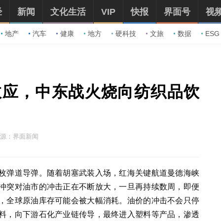
经
新闻
文化生活
VIP
快报
界面号
视
地产
汽车
健康
地方
硬科技
文旅
数据
ESG
效应，中东战火烧向纺织品饮
源：界面新闻
枚弹道导弹。随着胡塞武装入场，红海关键航道曼德海峡
冲突对油市的冲击正在不断放大，一旦再持续数周，即便
，全球原油库存可能会被大幅消耗。油价的冲击不会只停
料，向下游石化产业链传导，最终进入塑料等产品，渗透