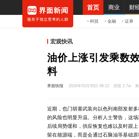
首页
商业
财
科技
金融
证券
宏观快讯
油价上涨引发乘数
料
界面快报
2026年03月30日 08:22
浏览 2.7w
来
近期，也门胡塞武装向以色列南部发射多
的风险也明显升温。分析人士警告，这场
后续局势缓和，供应恢复也难以及时跟上
留在能源端，而是会通过石脑油等基础原