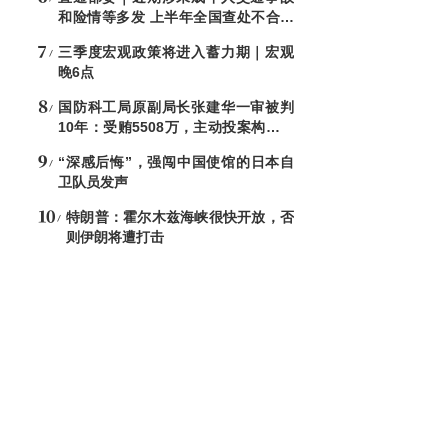
和险情等多发 上半年全国查处不合格
电子秤8544台
三季度宏观政策将进入蓄力期｜宏观
晚6点
国防科工局原副局长张建华一审被判
10年：受贿5508万，主动投案构成自
首
“深感后悔”，强闯中国使馆的日本自
卫队员发声
特朗普：霍尔木兹海峡很快开放，否
则伊朗将遭打击