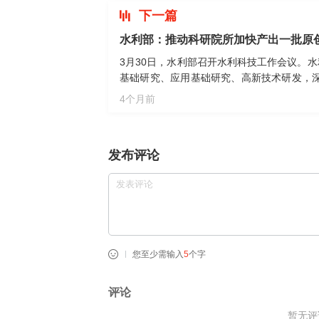
下一篇
水利部：推动科研院所加快产出一批原
3月30日，水利部召开水利科技工作会议。
基础研究、应用基础研究、高新技术研发，
破解水利应用基础研究领域瓶颈制约科技难题
4个月前
观测、物理模型试验、数学模型模拟的水利
性研究。要强化“三方合力”，推动科研院所
需学科建设、更多承担包括基础研究在内的
发布评论
用等方面的重要作用。要统筹“三位一体”，
性互动。
您至少需输入
5
个字
评论
暂无评