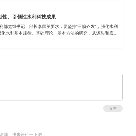
创性、引领性水利科技成果
水利部党组书记、部长李国英要求，要坚持“三箭齐发”，强化水利
深化水利基本规律、基础理论、基本方法的研究，从源头和底层
，驱动生产力迭代升级。要构建“三型平台”，健全涵盖水利原型
多场景多维度多方式研究平台体系，开展联动性、协同性、参证
加快产出一批原创性、引领性水利科技成果，支持大学加强水利急
水利科技攻关任务，增强企业在高新技术装备研发与成果转化应
一体推进教育科技人才发展，促进科技自主创新和人才自主培养良
发布
论哦，快来评价一下吧！