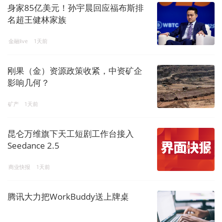
身家85亿美元！孙宇晨回应福布斯排
名超王健林家族
金融live
1天前
刚果（金）资源政策收紧，中资矿企
影响几何？
矿产
1天前
昆仑万维旗下天工短剧工作台接入
Seedance 2.5
商业快报
1天前
腾讯大力把WorkBuddy送上牌桌