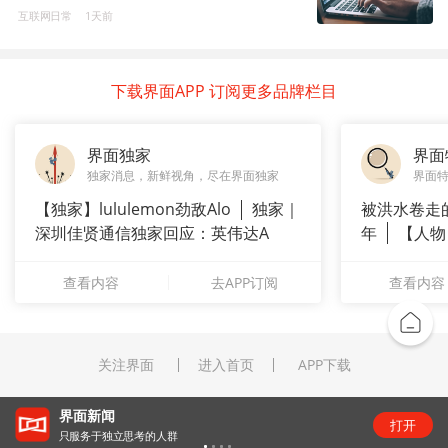
互联网日常
1天前
下载界面APP 订阅更多品牌栏目
界面独家
界面
独家消息，新鲜视角，尽在界面独家
界面
【独家】lululemon劲敌Alo
独家｜
被洪水卷走
深圳佳贤通信独家回应：英伟达A
年
【人物
长”：
查看内容
去APP订阅
查看内容
关注界面
进入首页
APP下载
“锂业双雄”净利齐翻番，扣非净利却呈“冷暖”两
打开
级