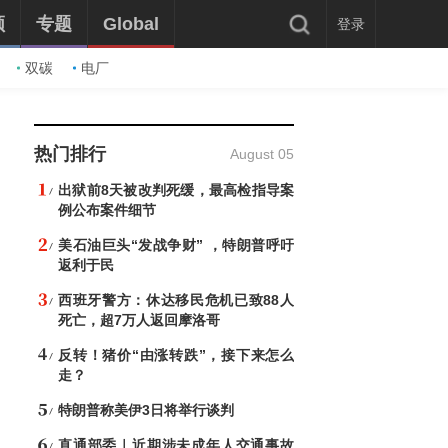
频
专题
Global
登录
双碳
电厂
热门排行
August 05
出狱前8天被改判死缓，最高检指导案
例公布案件细节
美石油巨头“发战争财” ，特朗普呼吁
返利于民
西班牙警方：休达移民危机已致88人
死亡，超7万人返回摩洛哥
反转！猪价“由涨转跌”，接下来怎么
走？
特朗普称美伊3日将举行谈判
直通部委｜近期涉未成年人交通事故