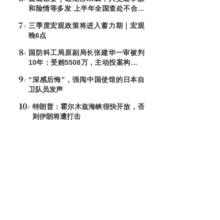
和险情等多发 上半年全国查处不合格
电子秤8544台
三季度宏观政策将进入蓄力期｜宏观
晚6点
国防科工局原副局长张建华一审被判
10年：受贿5508万，主动投案构成自
首
“深感后悔”，强闯中国使馆的日本自
卫队员发声
特朗普：霍尔木兹海峡很快开放，否
则伊朗将遭打击