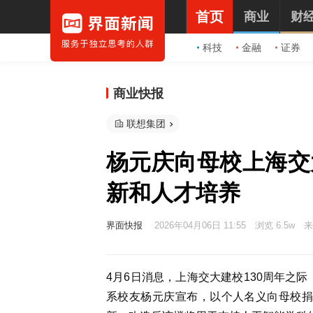
首页
商业
财
科技
金融
证券
商业快报
联想集团
杨元庆向母校上海交
新和人才培养
界面快报
2026年04月06日 11:55
浏览 6.5w
来
4月6日消息，上海交大建校130周年之际
系校友杨元庆宣布，以个人名义向母校捐