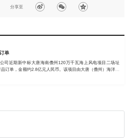
分享至
目订单
公司近期新中标大唐海南儋州120万千瓦海上风电项目二场址
等产品订单，金额约2.8亿元人民币。该项目由大唐（儋州）海洋能
00MW，拟安装60台单机容量10MW风力发电机组，并配套建
1套。公司中标其11套导管架及1台升压站基础钢结构。