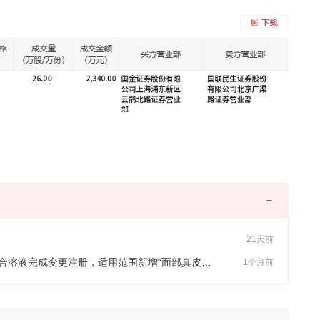
21天前
爱美客(300896.SZ)：注射用透明质酸钠复合溶液完成变更注册，适用范围新增“面部真皮浅层注射改善皮肤干燥、肤色暗沉”
1个月前