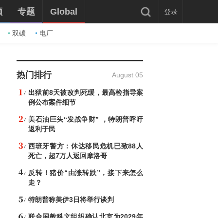
频
专题
Global
登录
双碳
电厂
热门排行
August 05
出狱前8天被改判死缓，最高检指导案
例公布案件细节
美石油巨头“发战争财” ，特朗普呼吁
返利于民
西班牙警方：休达移民危机已致88人
死亡，超7万人返回摩洛哥
反转！猪价“由涨转跌”，接下来怎么
走？
特朗普称美伊3日将举行谈判
联合国教科文组织确认北京为2029年