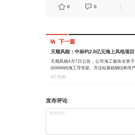
0
0
下一篇
天顺风能：中标约2.8亿元海上风电项
天顺风能4月7日公告，公司海工板块全资子
(600MW)海工导管架、升压站基础钢结构
源开发有限公司建设，二场址规划装机容量为6
4个月前
设海上升压站1台，其中单桩49根，导管架1
发布评论