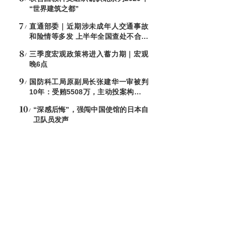
“世界建筑之都”
直通部委｜近期涉未成年人交通事故
和险情等多发 上半年全国查处不合格
电子秤8544台
三季度宏观政策将进入蓄力期｜宏观
晚6点
国防科工局原副局长张建华一审被判
10年：受贿5508万，主动投案构成自
首
“深感后悔”，强闯中国使馆的日本自
卫队员发声