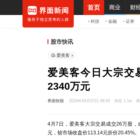
首页
商业
财
科技
金融
证券
股市快讯
爱美客
爱美客今日大宗交
2340万元
界面快报
2026年04月07日 08:50
浏览 1.1w
来
4月7日，爱美客大宗交易成交26万股，成
元，较市场收盘价113.14元折价20.45%。