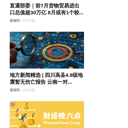
直通部委｜前7月货物贸易进出
口总值超30万亿 8月或有1个较...
翟瑞民
·
4小时前
地方新闻精选 | 四川高县4.9级地
震暂无伤亡报告 云南一对...
翟瑞民
·
4小时前