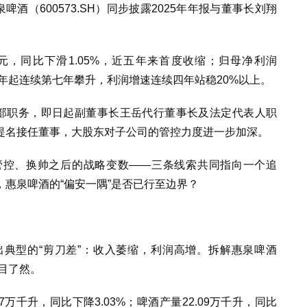
酒（600573.SH）同步披露2025年年报与董事长刘翔
元，同比下滑1.05%，近五年来首度收缩；归母净利润
2019年起连续第七年攀升，利润增速连续四年站稳20%以上。
全部职务，即日起副董事长王岳代行董事长及法定代表人职
获提名接任董事，大股东对子公司的管控力度进一步加深。
管控、换帅之后的战略变数——三条线索共同指向一个追
惠泉啤酒的“偏安一隅”是否已行至边界？
典型的“剪刀差”：收入萎缩，利润高增。
拆解惠泉啤酒
一目了然。
万千升，同比下降3.03%；啤酒产量22.09万千升，同比