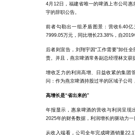
4月12日，福建省唯一的啤酒上市公司惠泉啤
宇的辞职公告。
前者勾勒出一组矛盾图景：营收6.40亿
7999.05万元，同比增长23.38%，自
后者则宣告，刘翔宇因“工作需要”卸任
责。并且，‌燕京啤酒常务副总经理林文
增收乏力的利润高增、日益收紧的集团
问：作为燕京啤酒持股过半的区域子公司，
高增长是“省出来的”
年报显示，惠泉啤酒的营收与利润呈现出
2025年的财务数据，利润增长的驱动力
从收入端看，公司全年完成啤酒销量22.17