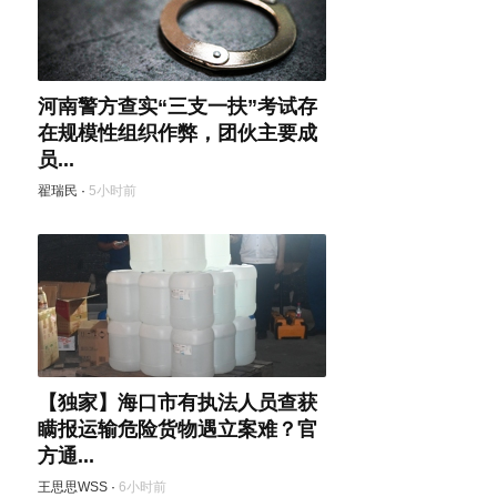
河南警方查实“三支一扶”考试存
在规模性组织作弊，团伙主要成
员...
翟瑞民
·
5小时前
【独家】海口市有执法人员查获
瞒报运输危险货物遇立案难？官
方通...
王思思WSS
·
6小时前