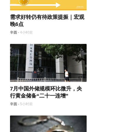
需求好转仍有待政策提振｜宏观
晚6点
辛圆
·
4小时前
7月中国外储规模环比微升，央
行黄金储备“二十一连增”
辛圆
·
5小时前