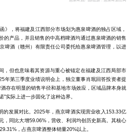
诺函》，将福建及江西部分市场划为惠泉啤酒的独占区域，
价的产品，并且销售的中高档啤酒均通过惠泉啤酒的销售
燕京啤酒（赣州）有限责任公司委托给惠泉啤酒管理，以进
间，但也意味着其资源与重心被锚定在福建及江西局部市
25年第三季度业绩说明会上，独立董事肖珉回答投资者提
啤酒存在明显的销售半径和基地市场效应，区域品牌本身就
诺”实际上进一步固化了这种边界。
发展对比。2025年，燕京啤酒实现营业收入153.33亿
9亿元，同比大增59.06%，营收、利润均创历史新高。其核心
9.31%，占燕京啤酒整体销量20%以上。