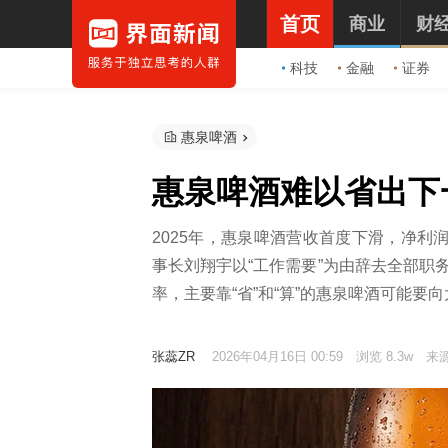
首页
商业
财
科技
金融
证券
惠泉啤酒
惠泉啤酒难以省出下
2025年，惠泉啤酒营收首度下滑，净利
事长刘翔宇以“工作需要”为由辞去全部职
率，主要靠“省”和“算”的惠泉啤酒可能要
张蕊ZR
2026年04月16日 00:59
浏览 8.3w
来