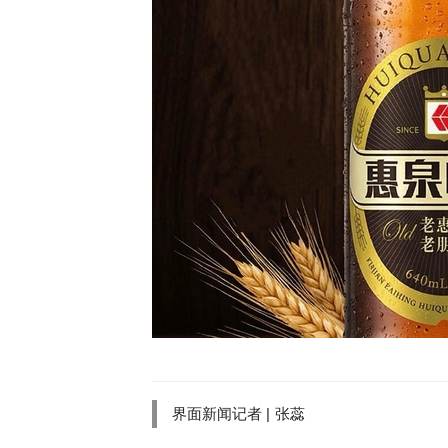
界面新闻记者 |
张蕊