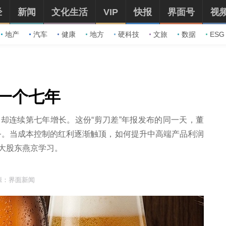
经
新闻
文化生活
VIP
快报
界面号
视
地产
汽车
健康
地方
硬科技
文旅
数据
ESG
一个七年
润却连续第七年增长。这份“剪刀差”年报发布的同一天，董
务。当成本控制的红利逐渐触顶，如何提升中高端产品利润
向大股东燕京学习。
源：界面新闻