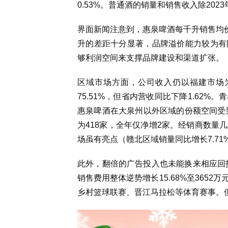
0.53%。普通酒的销量和销售收入除20
界面新闻注意到，惠泉啤酒每千升销售均价始
升的差距十分显著，品牌溢价能力较为有
够利润空间来支撑品牌建设和渠道扩张。
区域市场方面，公司收入仍以福建市场为
75.51%，但省内营收同比下降1.62
惠泉啤酒在大泉州以外区域的份额空间受
为418家，全年仅净增2家。经销商数量
场虽有亮点（赣北区域销量同比增长7.71
此外，翻倍的广告投入也未能换来相应回报。
销售费用整体逆势增长15.68%至365
乡村篮球联赛、晋江马拉松等体育赛事。