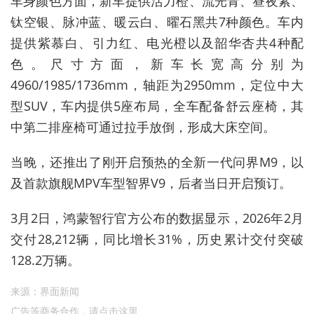
车身颜色方面，新车提供活力橙、流光青、昼夜紫、
钛空银、脉冲蓝、暖云白、曜石黑共
7
种颜色。车内
提供紫慕白、引力红、电光橙以及韶华杏共
4
种配
色。尺寸方面，新车长宽高分别为
4960/1985/1736mm
，轴距为
2950mm
，定位中大
型
SUV
，车内提供
5
座布局，全车配备舒云座椅，其
中第二排座椅可通过拉手放倒，形成大床空间。
当晚，还推出了刚开启预热的全新一代问界
M9
，以
及首款旗舰
MPV
车型智界
V9
，后者当日开启预订。
3
月
2
日，鸿蒙智行官方公布的数据显示，
2026
年
2
月
交付
28,212
辆，同比增长
31%
，历史累计交付突破
128.2
万辆。
来源：界面新闻
广告等商务合作，
请点击这里