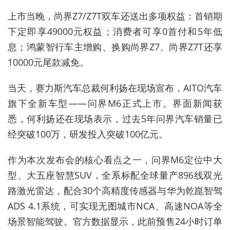
上市当晚，尚界
Z7/Z7T
双车还送出多项权益：首销期
下定即享
49000
元权益；消费者可享
0
首付和
5
年低
息；鸿蒙智行车主增购、换购尚界
Z7
、尚界
Z7T
还享
10000
元尾款减免。
当天，赛力斯汽车总裁何利扬在现场宣布，
AITO
汽车
旗下全新车型
——
问界
M6
正式上市。界面新闻获
悉，何利扬还在现场表示，过去
5
年问界汽车销量已
经突破
100
万，研发投入突破
100
亿元。
作为本次发布会的核心看点之一，问界
M6
定位中大
型、大五座智慧
SUV
，全系标配全球量产
896
线双光
路激光雷达，配合
30
个高精度传感器与华为乾崑智驾
ADS 4.1
系统，可实现无图城市
NCA
、高速
NOA
等全
场景智能驾驶。官方数据显示，此前预售
24
小时订单