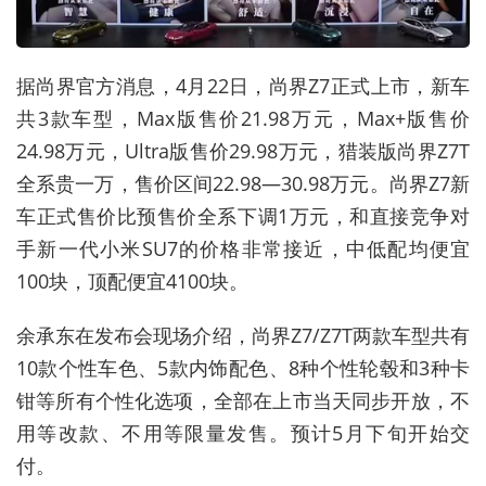
据尚界官方消息，
4
月
22
日，尚界
Z7
正式上市，新车
共
3
款车型，
Max
版售价
21.98
万元，
Max+
版售价
24.98
万元，
Ultra
版售价
29.98
万元，猎装版尚界
Z7T
全系贵一万，售价区间
22.98—30.98
万元。尚界
Z7
新
车正式售价比预售价全系下调
1
万元，和直接竞争对
手新一代小米
SU7
的价格非常接近，中低配均便宜
100
块，顶配便宜
4100
块。
余承东在发布会现场介绍，尚界
Z7/Z7T
两款车型共有
10
款个性车色、
5
款内饰配色、
8
种个性轮毂和
3
种卡
钳等所有个性化选项，全部在上市当天同步开放，不
用等改款、不用等限量发售。预计
5
月下旬开始交
付。