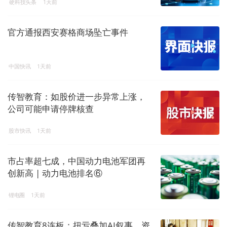
硬科技头条
1天前
官方通报西安赛格商场坠亡事件
中国快讯
1天前
传智教育：如股价进一步异常上涨，
公司可能申请停牌核查
股市快讯
1天前
市占率超七成，中国动力电池军团再
创新高 | 动力电池排名⑥
锂电圈
1天前
传智教育8连板：扭亏叠加AI叙事，资