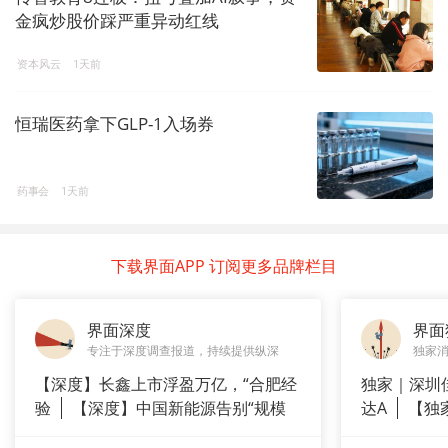
金疯炒股价踩严重异动红线
资本风云
1天前
恒瑞医药拿下GLP-1入场券
药事会
1天前
下载界面APP 订阅更多品牌栏目
界面深度
界面
专注于深度调查报道，持续提供纵深
独家
【深度】长鑫上市浮盈万亿，“合肥经
独家｜深圳
验
【深度】中国新能源告别“规模
达A
【独
崇拜”
站供应商