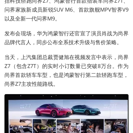
括科技轿跑尚界
Z7
、鸿蒙智行首款猎装车尚界
Z7T
、
问界家族新成员新锐
SUV M6
、首款旗舰
MPV
智界
V9
以
及全新一代问界
M9
。
发布会现场，华为鸿蒙智行还官宣了演员肖战为尚界
品牌代言人，同步公布全系技术升级与售价策略。
当天，上汽集团总裁贾健旭在视频发言中表示，尚界
Z7
（包含
Z7T
）的实时小订数量已突破
8
万台。作为
尚界首款轿车车型，也是鸿蒙智行第二款轿跑车型，
尚界
Z7
主攻性能路线。