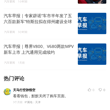
汽车要闻
1小时前
汽车早报｜专家辟谣“车市半年发了五
六百款新车”特斯拉拟在得州建设全球
最大芯片制造设施
汽车要闻
3小时前
汽车早报｜尊界V800、V680两款MPV
新车上市 上汽通用完成续约
汽车要闻
1天前
热门评论
天马行空孙悟空
0
0
看看钱包，默默关闭了购车页面。
3个月前
IP属地：天津