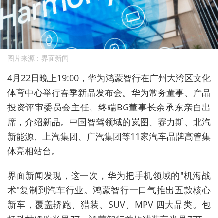
图片来源：界面新闻
4
月
22
日晚上
19:00
，华为鸿蒙智行在广州大湾区文化
体育中心举行春季新品发布会。
华为常务董事、产品
投资评审委员会主任、终端BG董事长余承东
亲自出
席，介绍新品。中国智驾领域的岚图、赛力斯、北汽
新能源、上汽集团、广汽集团等
11
家汽车品牌
高管集
体亮相站台。
界面新闻发现，这一次，华为把手机领域的
"
机海战
术
"
复制到汽车行业。鸿蒙智行一口气推出五款核心
新车，覆盖轿跑、猎装、
SUV
、
MPV
四大品类。包