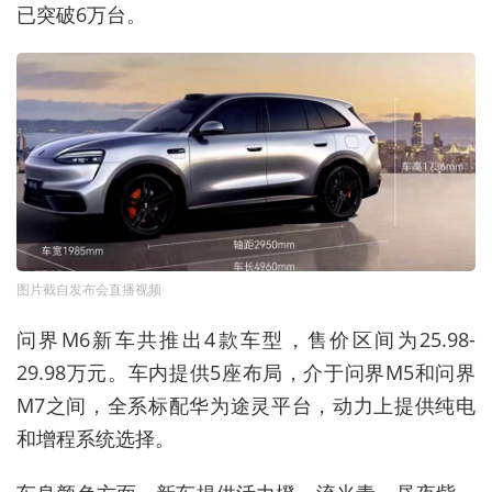
已突破
6
万台。
图片截自发布会直播视频
问界
M6
新车共推出
4
款车型，售价区间为
25.98-
29.98
万元。
车内提供
5
座布局，介于问界
M5
和问界
M7
之间，全系标配华为途灵平台
，动力上提供纯电
和增程系统选择。