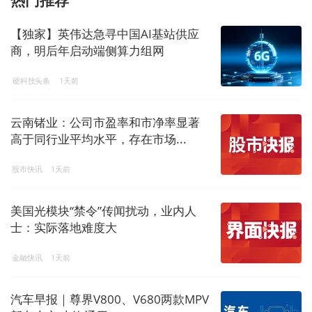
【独家】英伟达急寻中国AI基站供应
商，明后年启动端侧算力组网
硬科技头条
1天前
云南锗业：公司市盈率和市净率显著
高于同行业平均水平，存在市场...
股市快讯
1天前
美国光模块“禁令”传闻扰动，业内人
士：实际落地难度大
金融快讯
1天前
汽车早报｜尊界V800、V680两款MPV