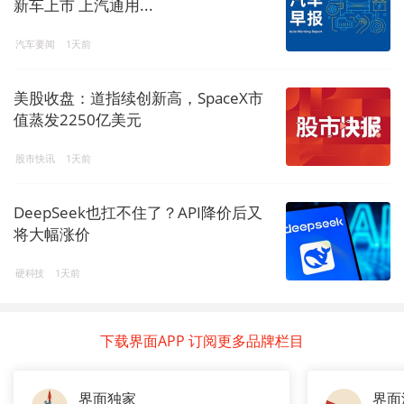
新车上市 上汽通用...
汽车要闻
1天前
美股收盘：道指续创新高，SpaceX市
值蒸发2250亿美元
股市快讯
1天前
DeepSeek也扛不住了？API降价后又
将大幅涨价
硬科技
1天前
下载界面APP 订阅更多品牌栏目
界面独家
界面