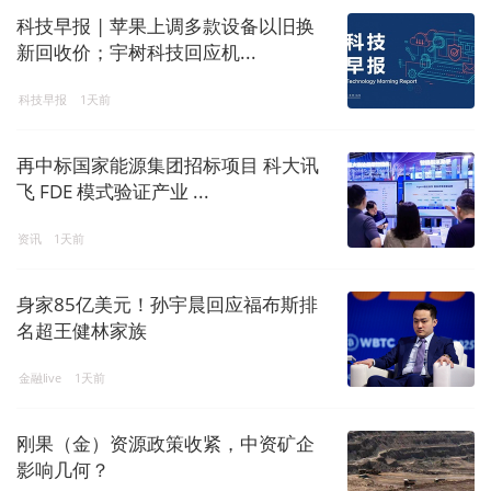
科技早报 | 苹果上调多款设备以旧换
新回收价；宇树科技回应机...
科技早报
1天前
再中标国家能源集团招标项目 科大讯
飞 FDE 模式验证产业 ...
资讯
1天前
身家85亿美元！孙宇晨回应福布斯排
名超王健林家族
金融live
1天前
刚果（金）资源政策收紧，中资矿企
影响几何？