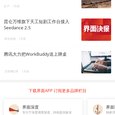
矿产
1天前
昆仑万维旗下天工短剧工作台接入
Seedance 2.5
商业快报
1天前
腾讯大力把WorkBuddy送上牌桌
互联网日常
1天前
下载界面APP 订阅更多品牌栏目
界面深度
界面
专注于深度调查报道，持续提供纵深
独家