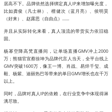
居高不下。品牌依然选择绑定真人IP来增加曝光度，
比如龚俊（凡士林）、檀健次（蓝月亮）、侯明昊
（好来）、赵露思（自由点）……
并且从实际转化来看，真人顶流的带货实力依旧稳
固。
杨幂空降高梵直播间，让单场直播GMV冲上2000
万；熊猫官宣蔡徐坤为品牌代言人当天，全平台线上
GMV突破1600万，像王一博、肖战、易烊千玺、成
毅、杨紫、迪丽热巴等带来的单日GMV增长也在千万
以上。
同时，品牌对真人IP的依赖，在行业竞争中体现得淋
漓尽致。