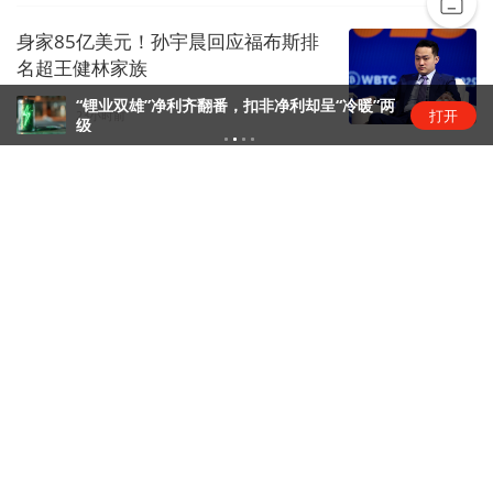
身家85亿美元！孙宇晨回应福布斯排
名超王健林家族
“锂业双雄”净利齐翻番，扣非净利却呈“冷暖”两
打开
金融live
23小时前
级
刚果（金）资源政策收紧，中资矿企
影响几何？
矿产
1天前
下载界面APP 订阅更多品牌栏目
界面深度
界面
专注于深度调查报道，持续提供纵深
独家
【深度】长鑫上市浮盈万亿，“合肥经
独家｜深圳