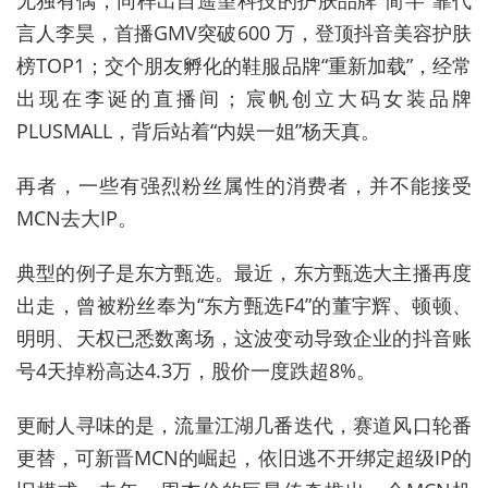
言人李昊，首播GMV突破600 万，登顶抖音美容护肤
榜TOP1；交个朋友孵化的鞋服品牌“重新加载”，经常
出现在李诞的直播间；宸帆创立大码女装品牌
PLUSMALL，背后站着“内娱一姐”杨天真。
再者，一些有强烈粉丝属性的消费者，并不能接受
MCN去大IP。
典型的例子是东方甄选。最近，东方甄选大主播再度
出走，曾被粉丝奉为“东方甄选F4”的董宇辉、顿顿、
明明、天权已悉数离场，这波变动导致企业的抖音账
号4天掉粉高达4.3万，股价一度跌超8%。
更耐人寻味的是，流量江湖几番迭代，赛道风口轮番
更替，可新晋MCN的崛起，依旧逃不开绑定超级IP的