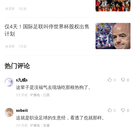
体育界
3天前
仅4天！国际足联叫停世界杯股权出售
计划
体育界
7天前
热门评论
s九戒s
0
0
这辈子是没福气去现场吃那根热狗了。
3个月前
IP属地：江西
sobeit
0
0
这就是职业足球的生意经，看透了也就那样。
3个月前
IP属地：安徽