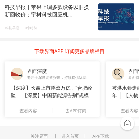
科技早报 | 苹果上调多款设备以旧换
新回收价；宇树科技回应机...
科技早报
10小时前
下载界面APP 订阅更多品牌栏目
界面深度
界面
专注于深度调查报道，持续提供纵深
界面
【深度】长鑫上市浮盈万亿，“合肥经
被洪水卷走
验
【深度】中国新能源告别“规模
年
【人物
崇拜”
长”：
查看内容
去APP订阅
查看内容
关注界面
进入首页
APP下载