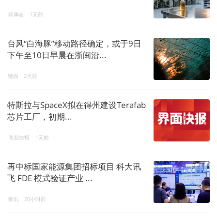
药事会
1天前
台风“白海豚”移动路径确定，或于9日
下午至10日早晨在浙闽沿...
镜面
2天前
特斯拉与SpaceX拟在得州建设Terafab
芯片工厂，初期...
商业快报
1天前
再中标国家能源集团招标项目 科大讯
飞 FDE 模式验证产业 ...
资讯
20小时前