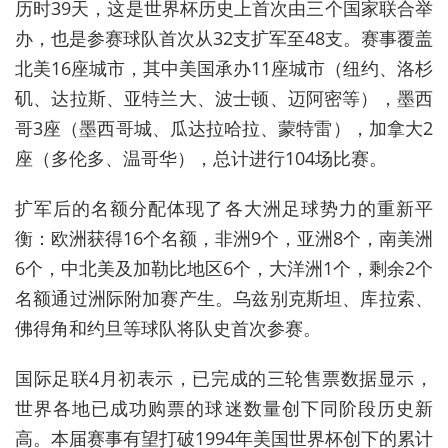
历时39天，这是世界杯历史上首次由三个国家联合举
办，也是参赛球队首次从32支扩军至48支。赛事覆盖
北美16座城市，其中美国承办11座城市（纽约、洛杉
矶、达拉斯、亚特兰大、波士顿、迈阿密等），墨西
哥3座（墨西哥城、瓜达拉哈拉、蒙特雷），加拿大2
座（多伦多、温哥华），总计进行104场比赛。
扩军后的名额分配体现了各大洲足球势力的重新平
衡：欧洲获得16个名额，非洲9个，亚洲8个，南美洲
6个，中北美及加勒比地区6个，大洋洲1个，剩余2个
名额通过洲际附加赛产生
。乌兹别克斯坦、库拉索、
佛得角和约旦等球队将队史首次参赛
。
国际足联
4
月初
表示
，已完成的三轮售票数据显示，
世界各地已成功购票的球迷数量创下同阶段历史新
高。本届赛事有望打破1994年美国世界杯创下的累计