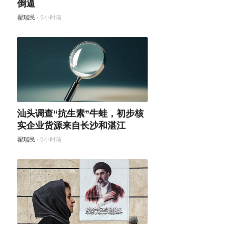
倒逼
翟瑞民
·
9小时前
汕头调查“抗生素”牛蛙，初步核
实企业货源来自长沙和湛江
翟瑞民
·
9小时前