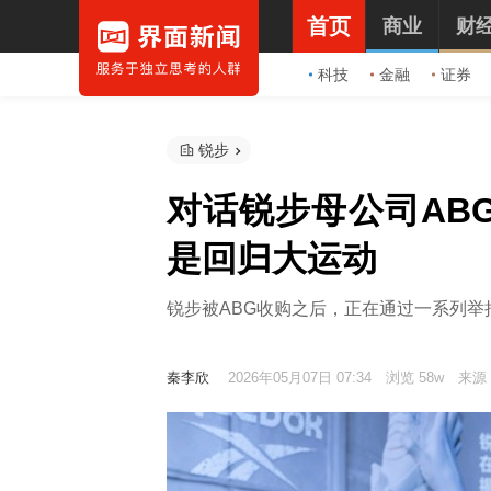
首页
商业
财
科技
金融
证券
锐步
对话锐步母公司AB
是回归大运动
锐步被ABG收购之后，正在通过一系列举
秦李欣
2026年05月07日 07:34
浏览 58w
来源