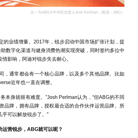
左一为ABG大中华区负责人Josh Perlman（图源：ABG）
的业绩增量。2017年，锐步启动中国市场扩张计划，提
借助数字化渠道与健身消费热潮实现突破，同时签约多位中
疫情影响，阿迪对锐步失去耐心。
牌的公司，通常都会有一个核心品牌
，以及多个其他品牌。
比如
nverse近年也一直在
调整
。
身就很有难度。”Josh Perlman认为，“但ABG的不同
投资品牌，
拥有品牌，授权最合适的合作伙伴
运营品牌
。
所
几乎可以解放锐步了。”
功运营锐步，ABG就可以呢？