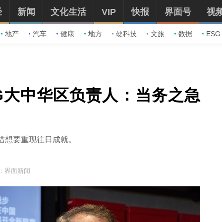
经
新闻
文化生活
VIP
快报
界面号
视
地产
汽车
健康
地方
硬科技
文旅
数据
ESG
G大中华区负责人：当务之急
措想要重现往日成就。
：界面新闻