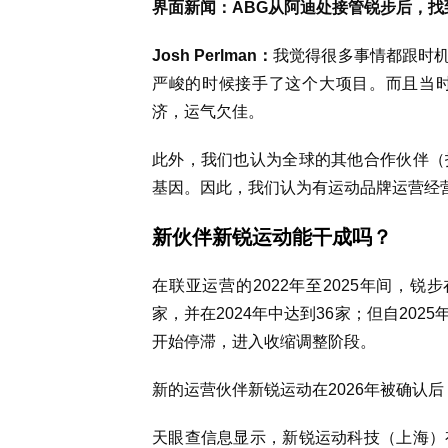
界面新闻：ABG从阿迪处接管锐步后，
Josh Perlman：
我觉得很多事情都跟时
严峻的时候接手了这个大项目。而且当
济，运气欠佳。
此外，我们也认为
全球的
其他合作伙伴（
基因
。
因此，
我们认为
有运动品牌
运营
经
新伙伴新锐运动能干成吗？
在联亚运营的2022年至2025年间，锐
家，并在2024年中达到36家；但自20
开始停滞，进入收缩调整阶段。
新的运营伙伴新锐运动在2026年被确认
天眼查信息显示，新锐运动科技（上海）