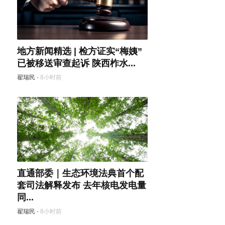
地方新闻精选 | 检方证实“梅姨”
已被移送审查起诉 陕西柞水...
翟瑞民
·
8小时前
直通部委｜生态环境法典首个配
套司法解释发布 去年核电发电量
同...
翟瑞民
·
8小时前