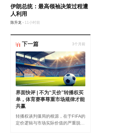
伊朗总统：最高领袖决策过程遭
人利用
陈升龙
·
11小时前
下一篇
3个月前
界面快评 | 不为“天价”转播权买
单，体育赛事尊重市场规律才能
共赢
转播权谈判僵局的根源，在于FIFA的
定价逻辑与市场实际价值的严重脱
节。