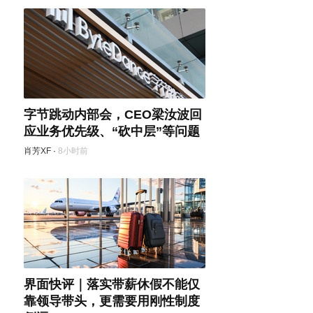
字节跳动内部会，CEO梁汝波回
应业务优先级、“砍中层”等问题
肖芳XF
·
8小时前
界面快评｜落实带薪休假不能仅
靠领导带头，更需要用刚性制度