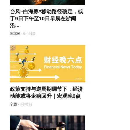
台风“白海豚”移动路径确定，或
于9日下午至10日早晨在浙闽
沿...
翟瑞民
·
6小时前
政策支持与逆周期调节下，经济
动能或将企稳回升｜宏观晚6点
辛圆
·
8小时前