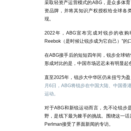
采取轻资产运营模式的ABG，是众多体育
资品牌，并将其知识产权授权给全球各
现。
2022年，ABG宣布完成对锐步的收购时，创始人Jam
Reebok（是时候让锐步成为它自己）”的
在ABG接手后的短短四年间，锐步全球销
形成对比的是，中国市场迟迟未有明显起
直至2025年，锐步大中华区仍未扭亏为
月6日，ABG将锐步在中国大陆、中国香
运动。
对于ABG和新锐运动而言，先不论锐步
野，是线下最为棘手的挑战。围绕这一话题
Perlman接受了界面新闻的专访。