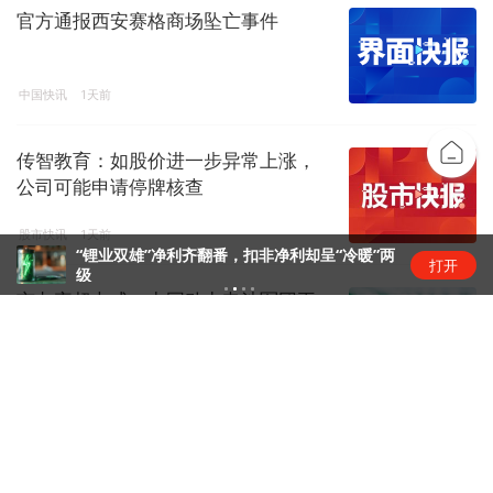
官方通报西安赛格商场坠亡事件
中国快讯
1天前
传智教育：如股价进一步异常上涨，
公司可能申请停牌核查
股市快讯
1天前
“锂业双雄”净利齐翻番，扣非净利却呈“冷暖”两
打开
级
市占率超七成，中国动力电池军团再
创新高 | 动力电池排名⑥
锂电圈
1天前
传智教育8连板：扭亏叠加AI叙事，资
金疯炒股价踩严重异动红线