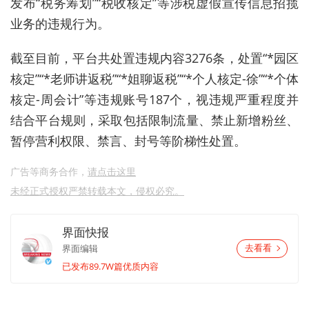
发布
“税务筹划
”
“税收核定”等
涉税虚假宣传信息招揽
业务的违规行为。
截至目前，平台
共处置
违
规
内容
3276
条，处置
“*园区
核定”“*老师讲返税”“*姐聊返税”“*个人核定-徐”“*个体
核定-周会计”等违
规账号
187
个
，视
违规
严重程度并
结合平台规则，采取包括限制流量、禁止新增粉丝、
暂停营利权限、禁言、封号等阶梯性处置。
广告等商务合作，
请点击这里
未经正式授权严禁转载本文，侵权必究。
界面快报
界面编辑
去看看
已发布89.7W篇优质内容