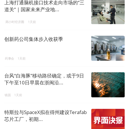
上海打通脑机接口技术走向市场的“三
道关” | 国家未来产业地...
两小时经济圈
1天前
创新药公司集体步入收获季
药事会
1天前
台风“白海豚”移动路径确定，或于9日
下午至10日早晨在浙闽沿...
镜面
1天前
特斯拉与SpaceX拟在得州建设Terafab
芯片工厂，初期...