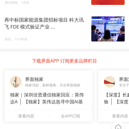
商业快报
1天前
再中标国家能源集团招标项目 科大讯
飞 FDE 模式验证产业 ...
资讯
17小时前
下载界面APP 订阅更多品牌栏目
界面独家
界面
独家消息，新鲜视角，尽在界面独家
专注
独家｜深圳佳贤通信独家回应：英伟
【深度】长
达A
【独家】英伟达急寻中国AI基
验
【深度
站供应商
崇拜”
查看内容
去APP订阅
查看内容