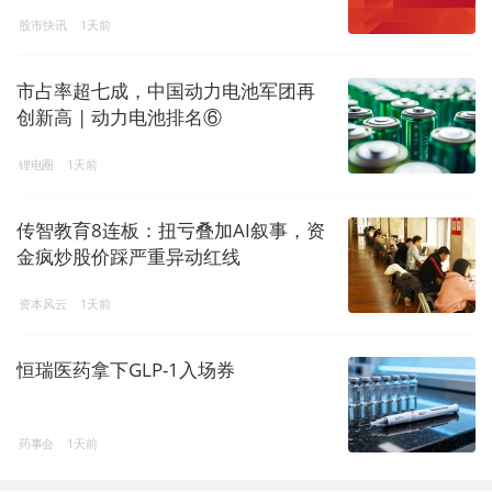
股市快讯
1天前
市占率超七成，中国动力电池军团再
创新高 | 动力电池排名⑥
锂电圈
1天前
传智教育8连板：扭亏叠加AI叙事，资
金疯炒股价踩严重异动红线
资本风云
1天前
恒瑞医药拿下GLP-1入场券
药事会
1天前