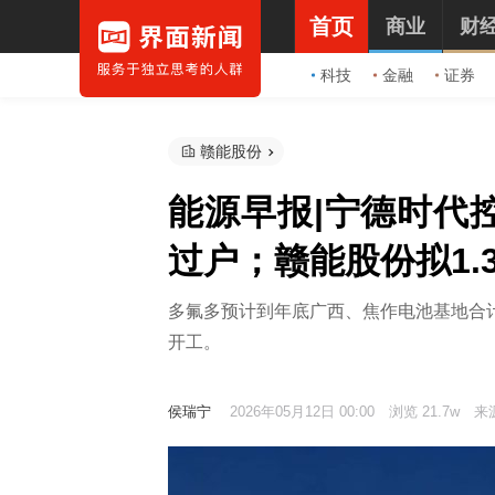
首页
商业
财
科技
金融
证券
赣能股份
能源早报|宁德时代
过户；赣能股份拟1.
多氟多预计到年底广西、焦作电池基地合计
开工。
侯瑞宁
2026年05月12日 00:00
浏览 21.7w
来