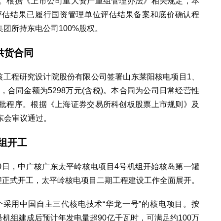
。根据《上市公司重大资产重组管理办法》相关规定，本
评估结果已履行国资管理单位评估结果备案和底价确认程
集团所持东电公司100%股权。
供货合同
核工程研究设计院股份有限公司签署山东莱阳核电项目1、
，合同金额为5298万元(含税)。本合同为公司日常经营性
批程序。根据《上海证券交易所科创板股票上市规则》及
东会审议通过。
组开工
10日，中广核广东太平岭核电项目4号机组开始核岛第一罐
工程正式开工，太平岭核电项目二期工程建设工作全面展开。
采用中国自主三代核电技术“华龙一号”的核电项目。按
号机组建成后预计年发电量超90亿千瓦时，可满足约100万