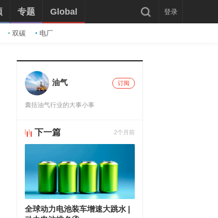
频
专题
Global
登录
双碳
电厂
油气
订阅
囊括油气行业的大事小事
下一篇
2个月前
推荐阅读
全球动力电池装车增速大跳水 |