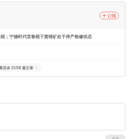
订阅
关税；宁德时代宜春枧下窝锂矿处于停产检修状态
3158
看其余
篇文章
发布