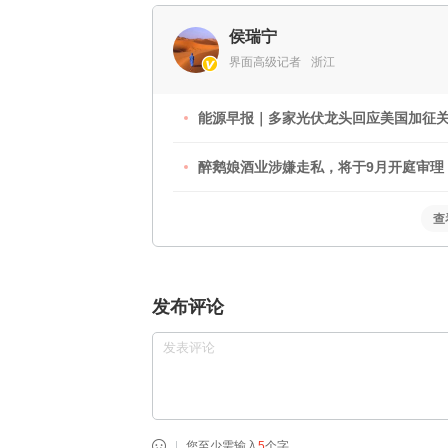
侯瑞宁
界面高级记者
浙江
能源早报｜多家光伏龙头回应美国加征
醉鹅娘酒业涉嫌走私，将于9月开庭审理
查
发布评论
您至少需输入
5
个字