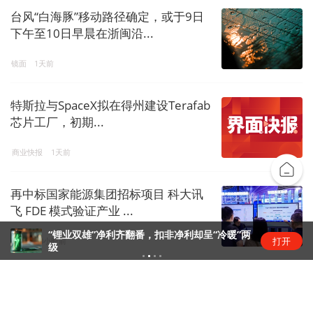
台风“白海豚”移动路径确定，或于9日
下午至10日早晨在浙闽沿...
镜面
1天前
特斯拉与SpaceX拟在得州建设Terafab
芯片工厂，初期...
商业快报
1天前
再中标国家能源集团招标项目 科大讯
飞 FDE 模式验证产业 ...
“锂业双雄”净利齐翻番，扣非净利却呈“冷暖”两
打开
资讯
20小时前
级
科技早报 | 苹果上调多款设备以旧换
新回收价；宇树科技回应机...