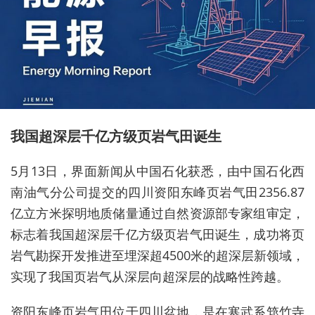
我国超深层千亿方级页岩气田诞生
5月13日，界面新闻从中国石化获悉，由中国石化西
南油气分公司提交的四川资阳东峰页岩气田2356.87
亿立方米探明地质储量通过自然资源部专家组审定，
标志着我国超深层千亿方级页岩气田诞生，成功将页
岩气勘探开发推进至埋深超4500米的超深层新领域，
实现了我国页岩气从深层向超深层的战略性跨越。
资阳
东峰页岩气田位于四川盆地，是在寒武系筇竹寺