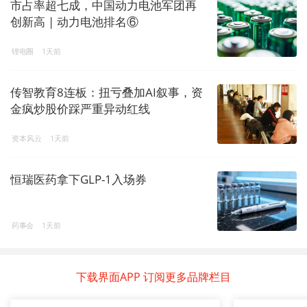
市占率超七成，中国动力电池军团再
创新高 | 动力电池排名⑥
锂电圈
1天前
传智教育8连板：扭亏叠加AI叙事，资
金疯炒股价踩严重异动红线
资本风云
1天前
恒瑞医药拿下GLP-1入场券
药事会
1天前
下载界面APP 订阅更多品牌栏目