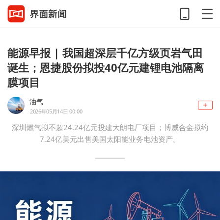
能源早报 | 我国超深层千亿方级页岩气田
诞生；恩捷股份拟投40亿元建锂电池隔离
膜项目
油气
2026年05月14日 00:00
深圳燃气拟不超24.24亿元投建大朗电厂项目；博威合金拟约
7.24亿美元出售美国太阳能业务电池资产。