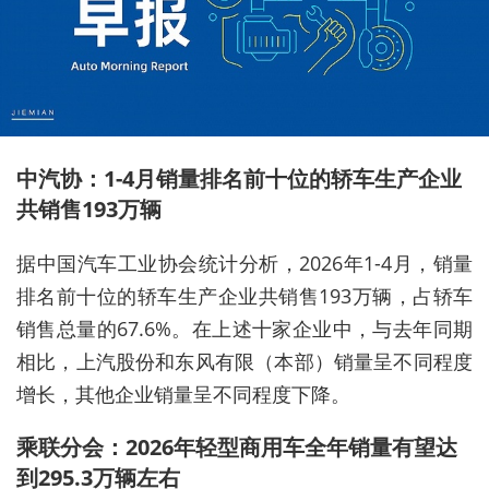
中汽协：1-4月销量排名前十位的轿车生产企业
共销售193万辆
据中国汽车工业协会统计
分析，
2026
年
1-4
月，
销量
排名前十位的轿车生产企业共销售
193
万辆，占轿车
销售总量的
67.6%
。在上述十家
企
业中，
与去年同期
相比，上汽股份和东风有限（本部）销量呈不同程度
增长，其他企业销量呈不同程度下降
。
乘联分会：2026年轻型商用车全年销量有望达
到295.3万辆左右