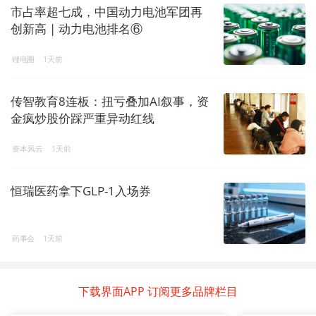
市占率超七成，中国动力电池军团再
创新高 | 动力电池排名⑥
锂电圈
1天前
传智教育8连板：扭亏叠加AI叙事，资
金疯炒股价踩严重异动红线
资本风云
1天前
恒瑞医药拿下GLP-1入场券
药事会
1天前
下载界面APP 订阅更多品牌栏目