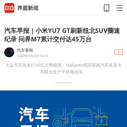
汽车早报｜小米YU7 GT刷新纽北SUV圈速
纪录 问界M7累计交付达45万台
汽车要闻
2026年05月20日 00:33
大众汽车将发行30亿元熊猫债；Stellantis拟同零跑汽车在意大
利联合生产平价电动车。