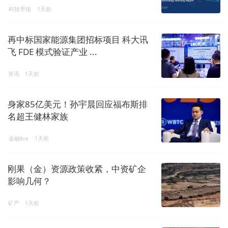
科技早报
1天前
再中标国家能源集团招标项目 科大讯
飞 FDE 模式验证产业 ...
资讯
1天前
身家85亿美元！孙宇晨回应福布斯排
名超王健林家族
金融live
1天前
刚果（金）资源政策收紧，中资矿企
影响几何？
矿产
1天前