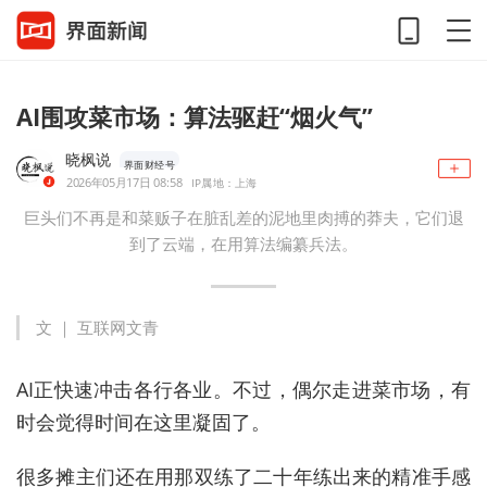
AI围攻菜市场：算法驱赶“烟火气”
晓枫说
界面财经号
2026年05月17日 08:58
IP属地：上海
巨头们不再是和菜贩子在脏乱差的泥地里肉搏的莽夫，它们退
到了云端，在用算法编纂兵法。
文 ｜ 互联网文青
AI正快速冲击各行各业。不过，偶尔走进菜市场，有
时会觉得时间在这里凝固了。
很多摊主们还在用那双练了二十年练出来的精准手感