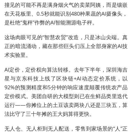
撞见的可能不再是满身烟火气的卖菜阿姨，而是镶嵌
在天花板里、0.5秒就能识别480种果蔬的AI摄像头，
是杜绝“鬼秤”作弊的AI智能溯源电子秤。
这场肉眼可见的“智慧农贸”改造，只是冰山尖端。真
正的暗流涌动，藏在那些巨头们压上全部身家的AI技
术实验里。
AI定价，定价权向算法转移。去年下半年，深圳海吉
星与京东科技上线了区块链+AI动态定价系统，以
92%的预测精度和5分钟的响应速度颠覆传统农产品
定价模式。美团自研的大模型则已在生鲜品类里迭代
运行——你摊位上的土豆该卖两块八还是三块五，算
法比守了三十年摊的王大妈算得更快。
无人仓、无人柜到无人配送，零售到家场景的“人”正