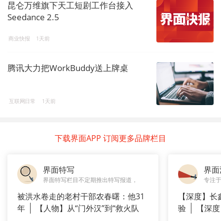
昆仑万维旗下天工短剧工作台接入
Seedance 2.5
商业快报
1天前
腾讯大力把WorkBuddy送上牌桌
互联网日常
1天前
下载界面APP 订阅更多品牌栏目
界面特写
界面
界面特写栏目不定期推出特写报道，
专注
被洪水卷走的老村干部农春曙：他31
【深度】长
年
【人物】从“门外汉”到“救火队
验
【深度
长”：
崇拜”