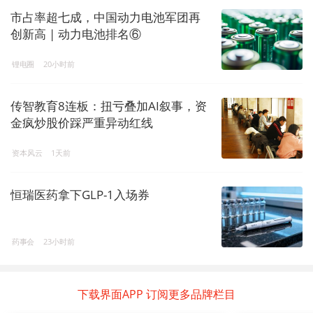
市占率超七成，中国动力电池军团再
创新高 | 动力电池排名⑥
锂电圈
20小时前
传智教育8连板：扭亏叠加AI叙事，资
金疯炒股价踩严重异动红线
资本风云
1天前
恒瑞医药拿下GLP-1入场券
药事会
23小时前
下载界面APP 订阅更多品牌栏目