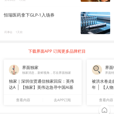
恒瑞医药拿下GLP-1入场券
药事会
1天前
下载界面APP 订阅更多品牌栏目
界面独家
界面
独家消息，新鲜视角，尽在界面独家
界面
独家｜深圳佳贤通信独家回应：英伟
被洪水卷走
达A
【独家】英伟达急寻中国AI基
年
【人物
站供应商
长”：
查看内容
去APP订阅
查看内容