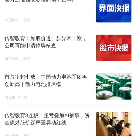
中国快讯
1天前
传智教育：如股价进一步异常上涨，
公司可能申请停牌核查
股市快讯
1天前
市占率超七成，中国动力电池军团再
创新高 | 动力电池排名⑥
锂电圈
1天前
传智教育8连板：扭亏叠加AI叙事，资
金疯炒股价踩严重异动红线
资本风云
1天前