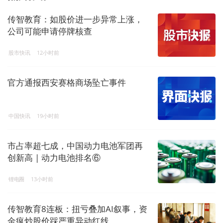
传智教育：如股价进一步异常上涨，
公司可能申请停牌核查
股市快讯
12小时前
官方通报西安赛格商场坠亡事件
中国快讯
19小时前
市占率超七成，中国动力电池军团再
创新高 | 动力电池排名⑥
锂电圈
13小时前
传智教育8连板：扭亏叠加AI叙事，资
金疯炒股价踩严重异动红线