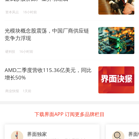
资本风云
18小时前
光模块概念股震荡，中国厂商供应链
竞争力浮现
硬科技
16小时前
AMD二季度营收115.36亿美元，同比
增长50%
商业快报
1天前
下载界面APP 订阅更多品牌栏目
界面独家
界面