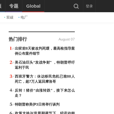
频
专题
Global
登录
双碳
电厂
热门排行
August 07
出狱前8天被改判死缓，最高检指导案
例公布案件细节
美石油巨头“发战争财” ，特朗普呼吁
返利于民
西班牙警方：休达移民危机已致88人
死亡，超7万人返回摩洛哥
反转！猪价“由涨转跌”，接下来怎么
走？
特朗普称美伊3日将举行谈判
政策支持与逆周期调节下，经济动能