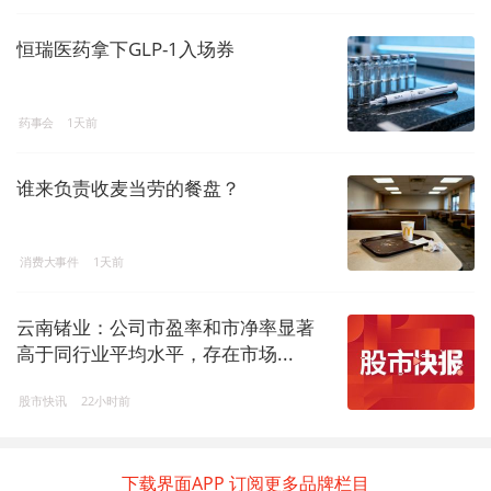
恒瑞医药拿下GLP-1入场券
药事会
1天前
谁来负责收麦当劳的餐盘？
消费大事件
1天前
云南锗业：公司市盈率和市净率显著
高于同行业平均水平，存在市场...
股市快讯
22小时前
下载界面APP 订阅更多品牌栏目