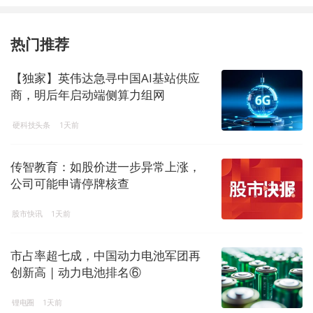
热门推荐
【独家】英伟达急寻中国AI基站供应
商，明后年启动端侧算力组网
硬科技头条
1天前
传智教育：如股价进一步异常上涨，
公司可能申请停牌核查
股市快讯
1天前
市占率超七成，中国动力电池军团再
创新高 | 动力电池排名⑥
锂电圈
1天前