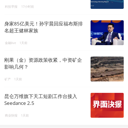
科技早报
17小时前
身家85亿美元！孙宇晨回应福布斯排
名超王健林家族
金融live
1天前
刚果（金）资源政策收紧，中资矿企
影响几何？
矿产
1天前
昆仑万维旗下天工短剧工作台接入
Seedance 2.5
商业快报
1天前