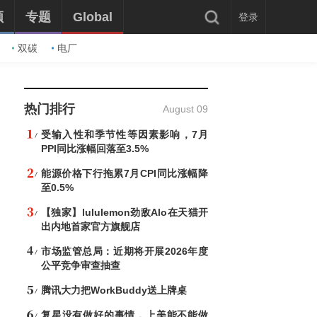
频
专题
Global
登录
双碳
电厂
热门排行
August 09
受输入性和季节性等因素影响，7月
PPI同比涨幅回落至3.5%
能源价格下行拖累7月CPI同比涨幅降
至0.5%
【独家】lululemon劲敌Alo在天猫开
出内地首家官方旗舰店
市场监管总局：近期将开展2026年度
公平竞争审查抽查
腾讯大力把WorkBuddy送上牌桌
复星没有做好的事情，上美能不能做