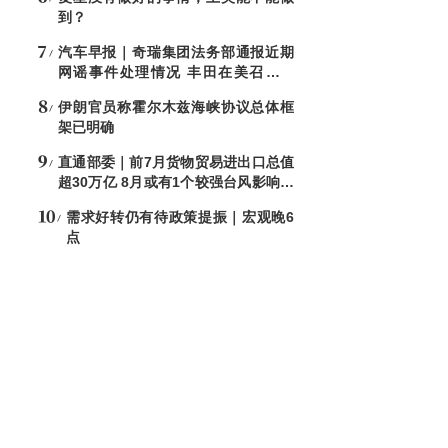
到？
汽车早报｜奇瑞集团法务部通报近期
网谣事件处理情况 丰田在美召回约
50.8万辆凯美瑞
伊朗官员称霍尔木兹海峡协议总体框
架已明确
直通部委｜前7月货物贸易进出口总值
超30万亿 8月或有1个较强台风影响北
方地区
需求好转仍有待政策提振｜宏观晚6
点