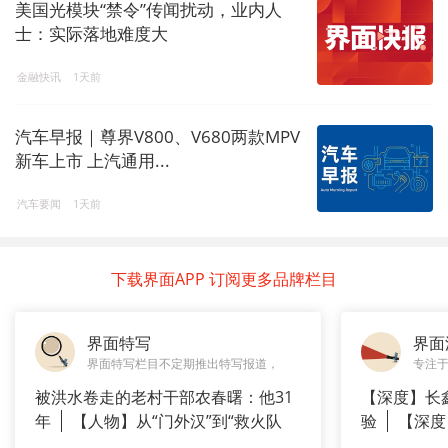
美国光模块“禁令”传闻扰动，业内人
士：实际落地难度大
金融快讯
1天前
汽车早报｜尊界V800、V680两款MPV
新车上市 上汽通用...
汽车要闻
1天前
下载界面APP 订阅更多品牌栏目
界面特写
界面
界面特写栏目不定期推出特写报道，
专注
被洪水卷走的老村干部农春曙：他31
【深度】长
年
【人物】从“门外汉”到“救火队
验
【深度
长”：
崇拜”